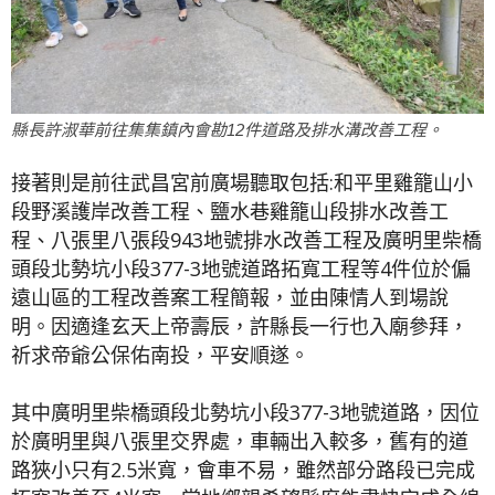
縣長許淑華前往集集鎮內會勘12件道路及排水溝改善工程。
接著則是前往武昌宮前廣場聽取包括:和平里雞籠山小
段野溪護岸改善工程、鹽水巷雞籠山段排水改善工
程、八張里八張段943地號排水改善工程及廣明里柴橋
頭段北勢坑小段377-3地號道路拓寬工程等4件位於偏
遠山區的工程改善案工程簡報，並由陳情人到場說
明。因適逢玄天上帝壽辰，許縣長一行也入廟參拜，
祈求帝爺公保佑南投，平安順遂。
其中廣明里柴橋頭段北勢坑小段377-3地號道路，因位
於廣明里與八張里交界處，車輛出入較多，舊有的道
路狹小只有2.5米寬，會車不易，雖然部分路段已完成