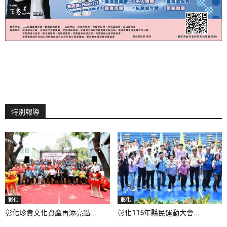
特別報導
彰化
彰化
彰化珍貴文化資產再添亮點...
彰化115年縣民運動大會...