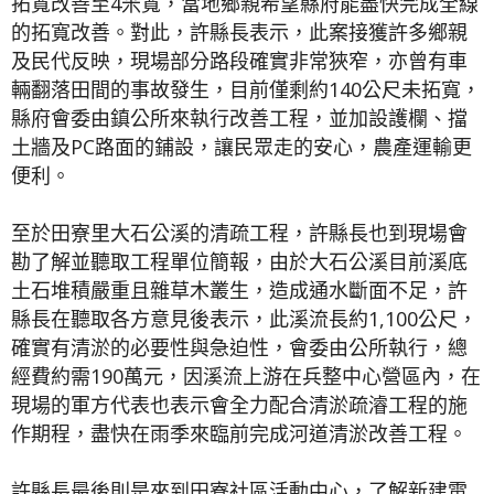
拓寬改善至4米寬，當地鄉親希望縣府能盡快完成全線
的拓寬改善。對此，許縣長表示，此案接獲許多鄉親
及民代反映，現場部分路段確實非常狹窄，亦曾有車
輛翻落田間的事故發生，目前僅剩約140公尺未拓寬，
縣府會委由鎮公所來執行改善工程，並加設護欄、擋
土牆及PC路面的鋪設，讓民眾走的安心，農產運輸更
便利。
至於田寮里大石公溪的清疏工程，許縣長也到現場會
勘了解並聽取工程單位簡報，由於大石公溪目前溪底
土石堆積嚴重且雜草木叢生，造成通水斷面不足，許
縣長在聽取各方意見後表示，此溪流長約1,100公尺，
確實有清淤的必要性與急迫性，會委由公所執行，總
經費約需190萬元，因溪流上游在兵整中心營區內，在
現場的軍方代表也表示會全力配合清淤疏濬工程的施
作期程，盡快在雨季來臨前完成河道清淤改善工程。
許縣長最後則是來到田寮社區活動中心，了解新建電