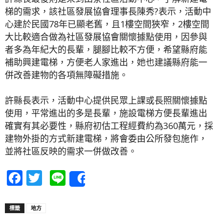
梯的需求，該社區發展協會理事長陳秀?表示，活動中
心建於民國78年已顯老舊，且1樓空間狹窄，2樓空間
大比較適合做為社區發展協會關懷據點使用，因參與
者多為年紀大的長輩，腿腳比較不方便，希望縣府能
補助興建電梯，方便老人家進出，她也建議縣府能一
併改善建物的各項無障礙措施。
許縣長表示，活動中心提供民眾上課或長照關懷據點
使用，平常進出的多是長輩，施設電梯方便長輩進出
確實有其必要性，縣府初估工程經費約為360萬元，採
建物外掛的方式新建電梯，將會委由公所發包施作，
並將社區反映的需求一併做改善。
Facebook
Twitter
Line
Share
標籤
地方