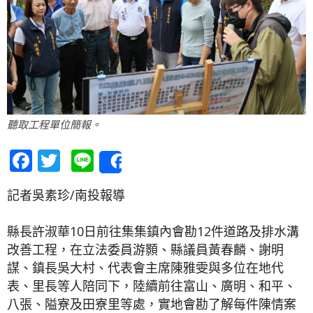
聽取工程單位簡報。
Facebook
Twitter
Line
Share
記者吳素珍/南投報導
縣長許淑華10日前往集集鎮內會勘12件道路及排水溝
改善工程，在立法委員游顥、縣議員黃春麟、謝明
謀、鎮長吳大村、代表會主席陳雅雯與多位在地代
表、里長等人陪同下，陸續前往富山、廣明、和平、
八張、隘寮及田寮里等處，實地會勘了解每件陳情案