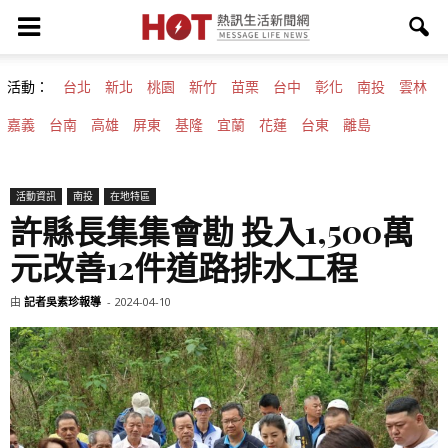
活動：
台北
新北
桃園
新竹
苗栗
台中
彰化
南投
雲林
嘉義
台南
高雄
屏東
基隆
宜蘭
花蓮
台東
離島
活動資訊
南投
在地特區
許縣長集集會勘 投入1,500萬
元改善12件道路排水工程
由
記者吳素珍報導
-
2024-04-10