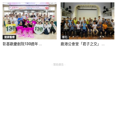
健康醫療
彰化
彰基歡慶創院130週年 ...
鹿港公會堂「君子之交」 ...
- 贊助廣告 -