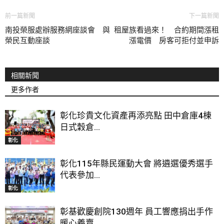
前一篇新聞
下一篇新聞
南投榮服處辦服務網座談會 與
租屋族看過來！ 合約期間漲租
榮民互動座談
漲電價 房客可拒付並申訴
相關新聞
更多作者
彰化珍貴文化資產再添亮點 田中倉庫4棟
日式穀倉...
彰化
彰化115年縣民運動大會 將遴選優秀選手
代表參加...
彰化
彰基歡慶創院130週年 員工響應捐出手作
暖心義賣...