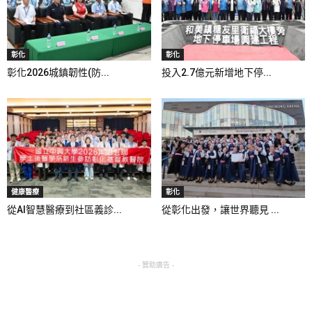
彰化
彰化
彰化2026城鎮韌性(防...
投入2.7億元新增地下停...
健康醫療
彰化
從AI智慧醫療到社區義診...
從彰化出發，讓世界聽見 ...
- 贊助廣告 -