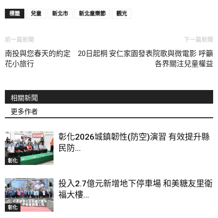
標籤
兒童
新北市
新北童樂節
觀光
前一篇新聞
下一篇新聞
南投與您春天的約定 20日起桐
安仁家園發表院歌與微電影 呼籲
花小旅行
各界關注兒童權益
相關新聞
更多作者
彰化2026城鎮韌性(防空)演習 有效提升縣
民防...
彰化
投入2.7億元新增地下停車場 和美糖友里衛
福大樓...
彰化