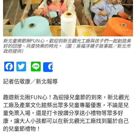
新北童樂節揪FUN心，歡迎到新北觀光工廠與孩子們一起創造美
好的回憶、共度快樂的時光。（圖：吳福洋襪子故事館／新北市
政府提供）
Facebook
Twitter
Line
Share
記者伍敬康／新北報導
趣遊新北揪FUN心！為迎接兒童節的到來，新北觀光
工廠及產業文化館祭出眾多兒童專屬優惠，不論是兒
童免票入場，還是打卡按讚分享送小禮物等眾多好
康，讓大人小孩都可以在新北觀光工廠找到屬於自己
的兒童節禮物！