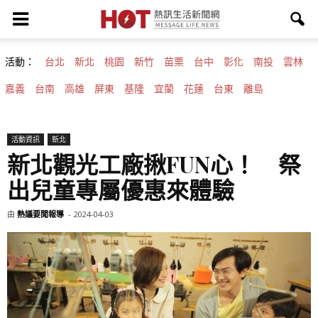
活動：
台北
新北
桃園
新竹
苗栗
台中
彰化
南投
雲林
嘉義
台南
高雄
屏東
基隆
宜蘭
花蓮
台東
離島
活動資訊
新北
新北觀光工廠揪FUN心！ 祭
出兒童專屬優惠來體驗
由
熱議要聞報導
-
2024-04-03