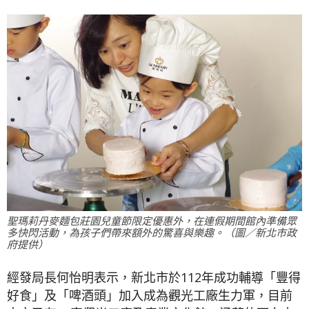
聖瑪莉丹麥麵包莊園兒童節限定優惠外，在連假期間館內準備眾
多快閃活動，為孩子們帶來額外的驚喜與樂趣。（圖／新北市政
府提供）
經發局長何怡明表示，新北市於112年成功輔導「豐得
好食」及「啤酒頭」加入成為觀光工廠生力軍，目前