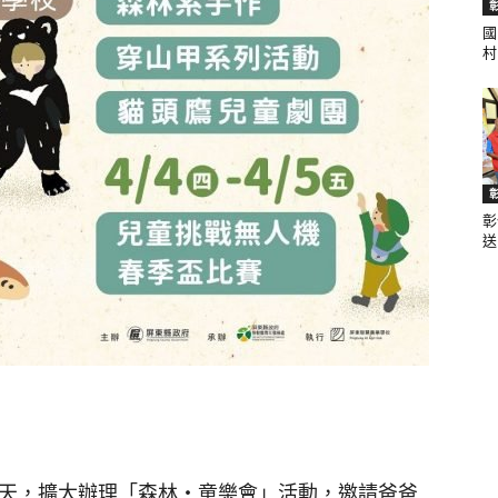
國
村.
聞
彰
網
送.
當天，擴大辦理「森林‧童樂會」活動，邀請爸爸