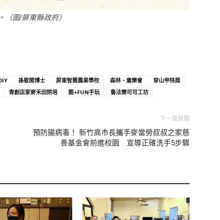
。（圖/屏東縣政府）
IY
孫敬閔博士
屏東智慧農業學校
森林‧童樂會
穿山甲特展
青創店家麥禾田烘培
靚+FUN手玩
魯法樂可可工坊
下一篇新聞
預防腸病毒！ 新竹高市長攜手麥當勞叔叔之家慈
善基金會前進校園 宣導正確洗手5步驟