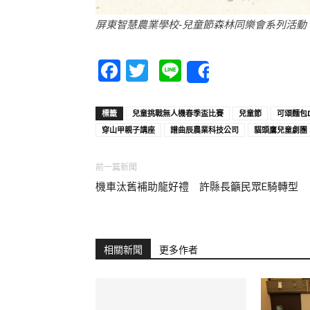
屏東智慧農業學校-兒童節森林同樂會系列活動
Facebook
Twitter
Line
Share
標籤
兒童挑戰無人機春季盃比賽
兒童節
可頌麵包D
穿山甲親子講座
譜曲辰農業科技公司
貓頭鷹兒童劇團
前一篇新聞
機車汰舊補助龍好禮 許縣長籲民眾E騎轉型
相關新聞
更多作者