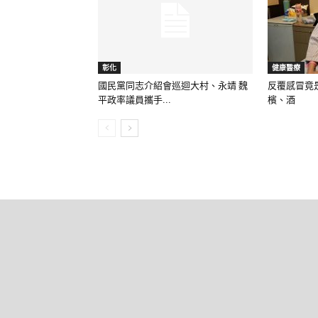
彰化
健康醫療
國民黨同志介紹會巡迴大村、永靖 魏
反覆感冒竟
平政率議員攜手...
檳、酒