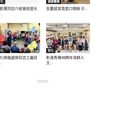
彰化
健康醫療
民黨同志介紹會巡迴大
反覆感冒竟是口咽癌 引...
..
彰化
彰化
化榮服處榮欣志工義剪
彰濱秀傳20周年深耕人
..
文...
- 贊助廣告 -