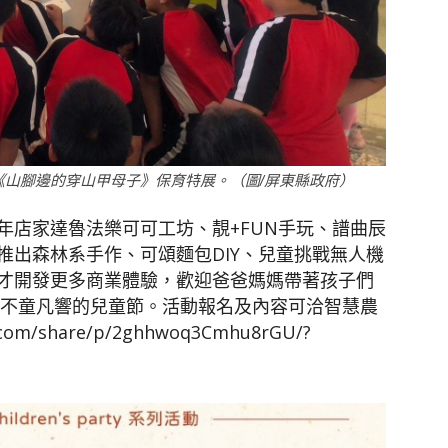
山腳邊的穿山甲母子》保育特展。（圖/屏東縣政府）
年店家達魯法樂可可工坊、靚+FUN手玩、譜曲辰
推出森林系手作、可頌麵包DIY、兒童挑戰無人機
才開發更多商業體驗，歡迎爸爸媽媽帶著孩子們
年不童凡響的兒童節。活動報名及內容可洽智慧農
om/share/p/2ghhwoq3Cmhu8rGU/?