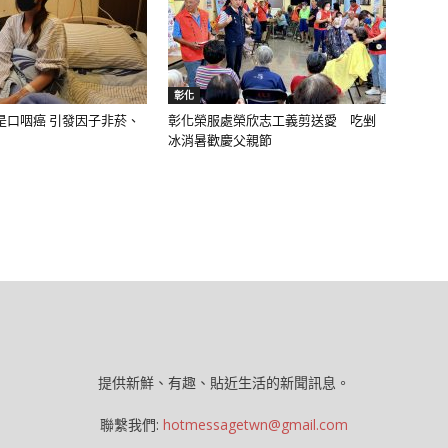
彰化
是口咽癌 引發因子非菸、
彰化榮服處榮欣志工義剪送愛 吃剉
冰消暑歡慶父親節
提供新鮮、有趣、貼近生活的新聞訊息。
聯繫我們:
hotmessagetwn@gmail.com