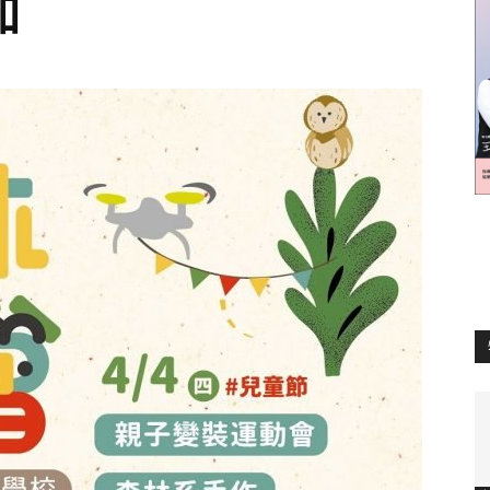
加
訊
生
活
新