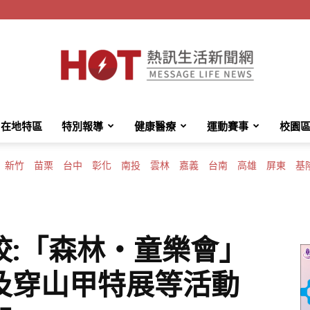
在地特區
特別報導
健康醫療
運動賽事
校園
HotMessage
新竹
苗栗
台中
彰化
南投
雲林
嘉義
台南
高雄
屏東
基
熱
校:「森林‧童樂會」
及穿山甲特展等活動