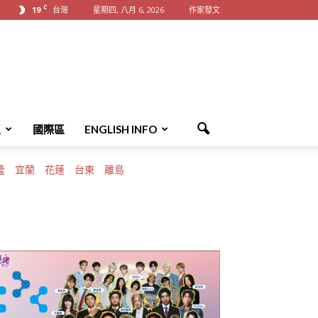
C
19
台灣
星期四, 八月 6, 2026
作家發文
區
國際區
ENGLISH INFO
隆
宜蘭
花蓮
台東
離島