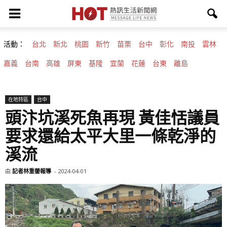
活動：
台北
新北
桃園
新竹
苗栗
台中
彰化
南投
雲林
嘉義
台南
高雄
屏東
基隆
宜蘭
花蓮
台東
離島
在地特區
台中
頭汴坑溪死魚再現 黃佳恬議員
要求還給太平大里一條乾淨的
溪流
由
記者林重鎣報導
-
2024-04-01