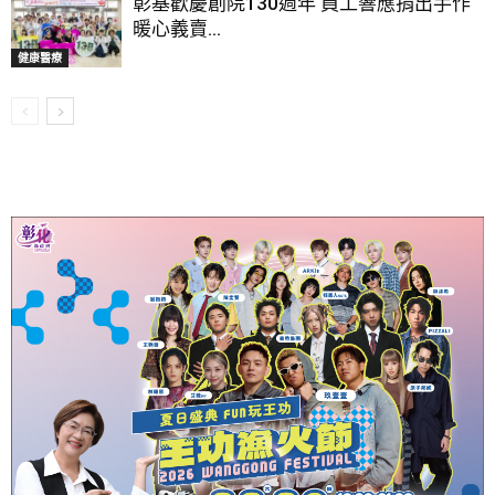
彰基歡慶創院130週年 員工響應捐出手作
暖心義賣...
健康醫療