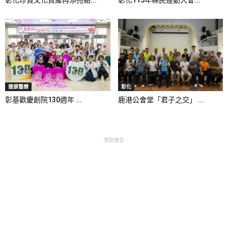
彰化珍貴文化資產再添亮點...
彰化115年縣民運動大會...
健康醫療
彰化
彰基歡慶創院130週年 ...
鹿港公會堂「君子之交」 ...
- 贊助廣告 -