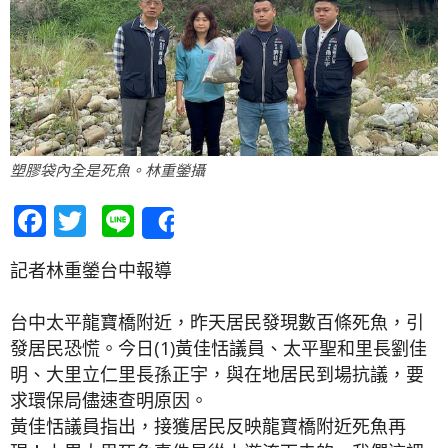
塑膠袋內全是死魚。林重鎣攝
Facebook
Twitter
Line
Share
記者林重鎣台中報導
台中太平龍寶橋附近，昨天居民發現數百條死魚，引
發居民恐慌。今日(1)黃佳恬議員、太平聖和里長劉佳
明、大里立仁里長孫正宇，與在地居民到場抗議，要
求環保局儘速查明原因。
黃佳恬議員指出，接獲居民反映龍寶橋附近死魚再