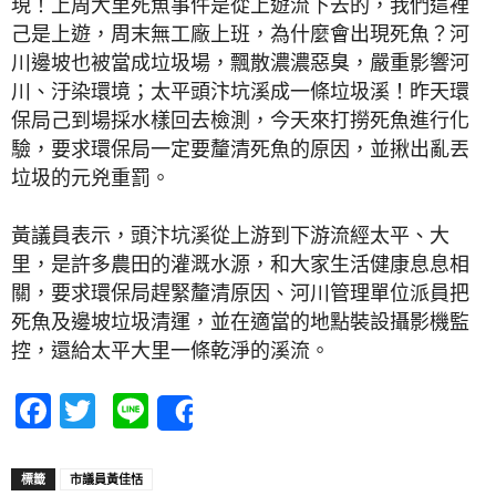
現！上周大里死魚事件是從上遊流下去的，我們這裡
己是上遊，周末無工廠上班，為什麼會出現死魚？河
川邊坡也被當成垃圾場，飄散濃濃惡臭，嚴重影響河
川、汙染環境；太平頭汴坑溪成一條垃圾溪！昨天環
保局己到場採水樣回去檢測，今天來打撈死魚進行化
驗，要求環保局一定要釐清死魚的原因，並揪出亂丟
垃圾的元兇重罰。
黃議員表示，頭汴坑溪從上游到下游流經太平、大
里，是許多農田的灌溉水源，和大家生活健康息息相
關，要求環保局趕緊釐清原因、河川管理單位派員把
死魚及邊坡垃圾清運，並在適當的地點裝設攝影機監
控，還給太平大里一條乾淨的溪流。
Facebook
Twitter
Line
Share
標籤
市議員黃佳恬