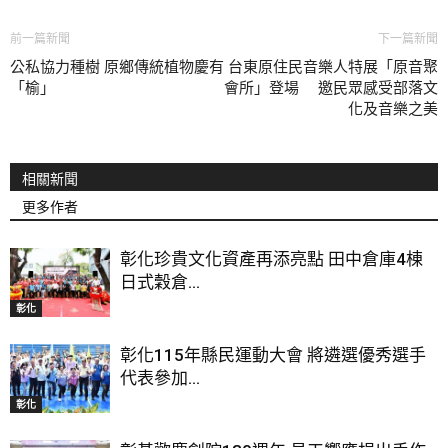
前一篇新聞
下一篇新聞
公私協力種樹 原鄉傳統植物慶有
台東原住民音樂人特展「原音聚
「榆」
會所」登場 邀民眾感受部落文
化及音樂之美
相關新聞
更多作者
彰化珍貴文化資產再添亮點 田中倉庫4棟
日式穀倉...
彰化
彰化115年縣民運動大會 將遴選優秀選手
代表參加...
彰化