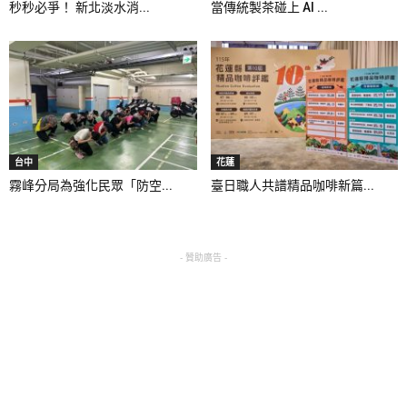
秒秒必爭！ 新北淡水消...
當傳統製茶碰上 AI ...
台中
花蓮
霧峰分局為強化民眾「防空...
臺日職人共譜精品咖啡新篇...
- 贊助廣告 -