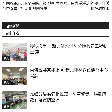
全國Walking日-全民踏青親子遊
世界水日串聯淨溪活動 攜手守護
台中春季健行活動熱鬧登場
枇杷城排水
相關新聞
更多作者
秒秒必爭！ 新北淡水消防分隊興建工程動
土 兼...
新北
當傳統製茶碰上 AI 新北坪林數位機會中心
揭牌...
新北
霧峰分局為強化民眾「防空警覺、避難疏
散」落實防空演...
台中