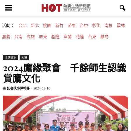
活動：
台北
新北
桃園
新竹
苗栗
台中
彰化
南投
雲林
嘉義
台南
高雄
屏東
基隆
宜蘭
花蓮
台東
離島
活動資訊
南投
2024鷹緣聚會 千餘師生認識
賞鷹文化
由
記者扶小萍報導
-
2024-03-16