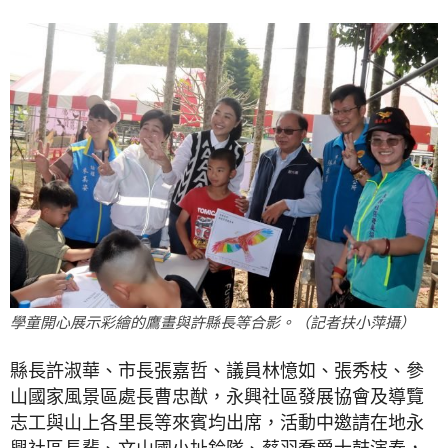
學童開心展示彩繪的鷹畫與許縣長等合影。（記者扶小萍攝）
縣長許淑華、市長張嘉哲、議員林憶如、張秀枝、參
山國家風景區處長曹忠猷，永興社區發展協會及導覽
志工與山上各里長等來賓均出席，活動中邀請在地永
興社區長輩、文山國小扯鈴隊、蔡羽喬爵士鼓演奏，