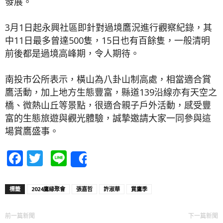
發展。
3月1日起永興社區即針對過境鷹況進行觀察紀錄，其
中11日最多曾達500隻，15日也有百餘隻，一般清明
前後都是過境高峰期，令人期待。
南投市公所表示，橫山為八卦山制高處，相當適合賞
鷹活動，加上地方生態豐富，縣道139沿線亦有天空之
橋、微熱山丘等景點，很適合親子戶外活動，感受豐
富的生態旅遊與觀光體驗，誠摯邀請大家一同參與這
場賞鷹盛事。
Facebook
Twitter
Line
Share
標籤
2024鷹緣聚會
張嘉哲
許淑華
賞鷹季
前一篇新聞
下一篇新聞