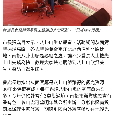
林議員女兒蔡羽喬爵士鼓演出非常精彩。（記者扶小萍攝）
市長張嘉哲表示，八卦山生態豐富，活動期間灰面鵟
鷹過境高峰，各式鷹類會從南洋北返西伯利亞原棲
地，南投八卦山脈是必經之處，讓不少愛鳥人士搶先
上山先睹為快，歡迎大家扶老攜幼到八卦山欣賞美
景，探訪自然生態。
曹處長也指出灰面鵟鷹是八卦山脈難得的觀光資源，
30年來保育有成，每年過境八卦山脈的灰面愈來愈
多，今年仍預計會有3萬隻過境，南投市辦賞緣聚會有
聲有色，參山處可望明年與公所主辦，分彰化興南投
兩場辦理生態旅遊，期吸引國內外遊客帶動在地觀光