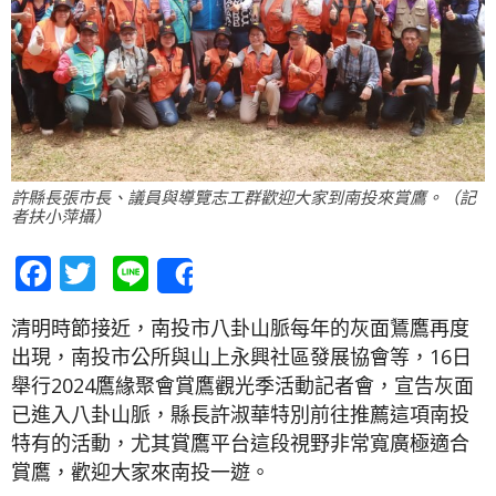
許縣長張市長、議員與導覽志工群歡迎大家到南投來賞鷹。（記
者扶小萍攝）
Facebook
Twitter
Line
Share
清明時節接近，南投市八卦山脈每年的灰面鵟鷹再度
出現，南投市公所與山上永興社區發展協會等，16日
舉行2024鷹緣聚會賞鷹觀光季活動記者會，宣告灰面
已進入八卦山脈，縣長許淑華特別前往推薦這項南投
特有的活動，尤其賞鷹平台這段視野非常寬廣極適合
賞鷹，歡迎大家來南投一遊。