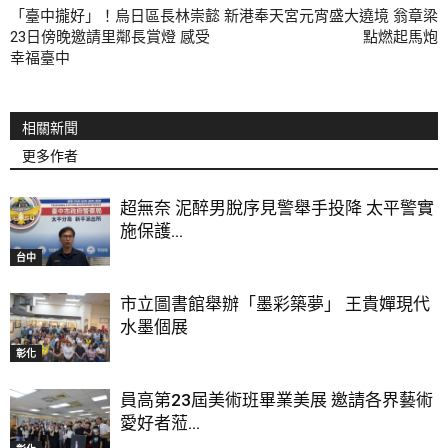
「臺中攏好」！烏日區長林崇懿
新港奉天宮元宵盛大遶境 翁章梁
23日傍晚邀請里鄰長賞燈 感受
點燃起馬炮
幸福臺中
相關新聞
更多作者
超無奈 泥醉男脫序見警舉手投降 太平警實
施保護...
台中
市立圖書館舉辦「墨彩築夢」 王貴嬋現代
水墨個展
彰化
員高第23屆美術班畢業美展 邀請各界藝術
愛好者蒞...