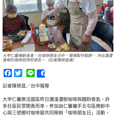
大甲仁馨樂齡長者，在咖啡朋友日中，現場製作鬆餅、 沖出濃濃
香郁的咖啡招待好朋友。（記者陳榮昌攝）
Facebook
Twitter
Line
Share
記者陳榮昌／台中報導
大甲仁馨樂活園區昨日瀰漫濃郁咖啡與麵粉香氣，許
多社區民眾聞香而來，參加由仁馨攜手北屯區樂齡中
心與三號鄉村咖啡屋共同舉辦「咖啡朋友日」活動，