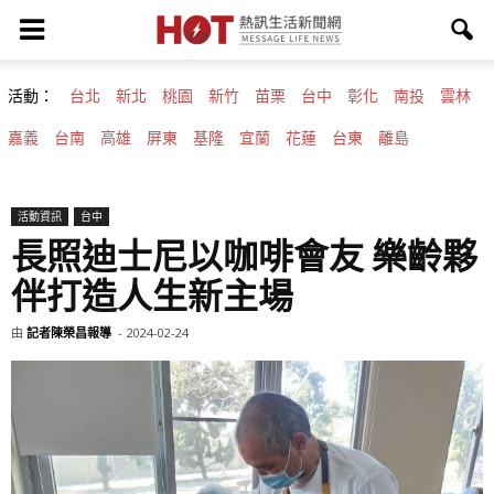
活動：
台北
新北
桃園
新竹
苗栗
台中
彰化
南投
雲林
嘉義
台南
高雄
屏東
基隆
宜蘭
花蓮
台東
離島
活動資訊
台中
長照迪士尼以咖啡會友 樂齡夥
伴打造人生新主場
由
記者陳榮昌報導
-
2024-02-24