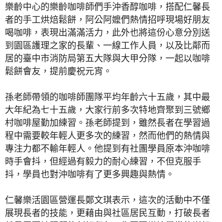
樂齡中心的樂齡咖啡師們手沖香醇咖啡，搭配仁馨長
者的手工烘焙鬆餅，阿公阿嬤們熱情招呼現場好朋友
喝咖啡，表現出滿滿活力，此外也將這份心意分別送
到園區護理之家的長輩、一線工作人員，以及比鄰而
居的臺中市消防局第五大隊與大甲分隊，一起以咖啡
鬆餅會友，提前慶祝元宵。
孫老師帶領的咖啡師團隊平均年齡六十五歲，其中最
大年紀為七十五歲，大家行前多次特地齊聚到三號鄉
村咖啡屋勤加練習。孫老師提到，雖然長者在學習過
程中需要較年輕人更多次的練習，然而他們的熱情與
專注力都不輸年輕人。他提到有社團學員原本沖咖啡
時手會抖，但經過有毅力的耐心練習，不但克服手
抖，學員也對沖咖啡有了更多興趣與熱情。
仁馨樂活園區營運長鄭文琪表示，這次的活動中不僅
展現長者的技能，更藉由與社區居民互動，打破長者