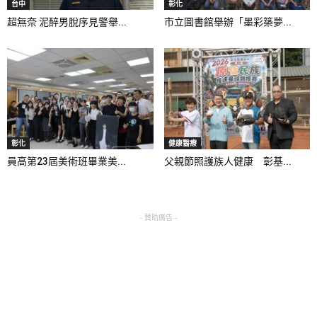
台中
彰化
超無奈 泥醉男脫序見警舉...
市立圖書館舉辦「墨彩築夢...
彰化
健康醫療
員高第23屆美術班畢業美...
父親節照護族人健康 彰基...
- 贊助廣告 -