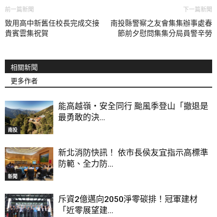
前一篇新聞
下一篇新聞
致用高中新舊任校長完成交接
南投縣警察之友會集集辦事處春
貴賓雲集祝賀
節前夕慰問集集分局員警辛勞
相關新聞
更多作者
能高越嶺‧安全同行 颱風季登山「撤退是
最勇敢的決...
南投
新北消防快訊！ 依市長侯友宜指示高標準
防範、全力防...
新聞
斥資2億邁向2050淨零碳排！冠軍建材
「近零展望建...