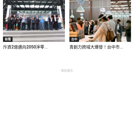
新聞
台中
斥資2億邁向2050淨零...
青創力跨域大爆發！台中市...
- 贊助廣告 -