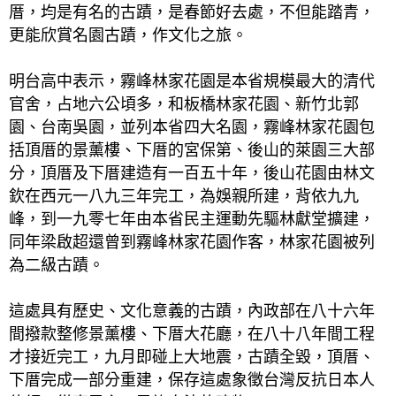
厝，均是有名的古蹟，是春節好去處，不但能踏青，
更能欣賞名園古蹟，作文化之旅。
明台高中表示，霧峰林家花園是本省規模最大的清代
官舍，占地六公頃多，和板橋林
家花園、新竹北郭
園、台南吳園，並列本省四大名園，霧峰林家花園包
括頂厝的景薰樓、下厝的宮保第、後山的萊園三大部
分，頂厝及下厝建造有一百五十年，後山花園由林文
欽在西元一八九三年完工，為娛親所建，背依九九
峰，到一九零七年由本省民主運動先驅林獻堂擴建，
同年梁啟超還曾到霧峰林家花園作客，林家花園被列
為二級古蹟。
這處具有歷史、文化意義的古蹟，內政部在八十六年
間撥款整修景薰
樓、下厝大花廳，在八十八年間工程
才接近完工，九月即碰上大地震，古蹟全毀，頂厝、
下厝完成一部分重建，保存這處象徵台灣反抗日本人