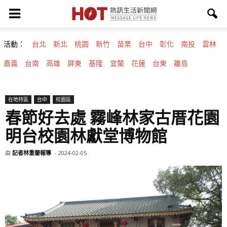
活動：
台北
新北
桃園
新竹
苗栗
台中
彰化
南投
雲林
嘉義
台南
高雄
屏東
基隆
宜蘭
花蓮
台東
離島
在地特區
台中
校園區
春節好去處 霧峰林家古厝花園
明台校園林獻堂博物館
由
記者林重鎣報導
-
2024-02-05