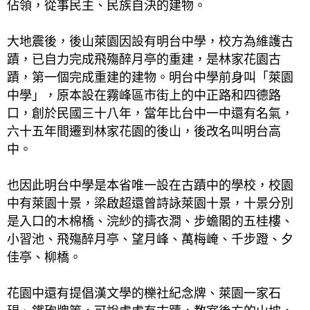
佔領，從事民主、民族自決的建物。
大地震後，後山萊園因設有明台中學，校方為維護古
蹟，已自力完成飛殤醉月亭的重建，是林家花園古
蹟，第一個完成重建的建物。明台中學前身叫「萊園
中學」，原本設在霧峰區市街上的中正路和四德路
口，創於民國三十八年，當年比台中一中還有名氣，
六十五年間遷到林家花園的後山，後改名叫明台高
中。
也因此明台中學是本省唯一設在古蹟中的學校，校園
中有萊園十景，
梁啟超還曾詩詠萊園十景，十景分別
是入口的木棉橋、浣紗的擣衣澗、步蟾閣的五桂樓、
小習池、飛殤醉月亭、望月峰、萬梅崦、千步蹬、夕
佳亭、柳橋。
花園中還有提倡漢文學的櫟社紀念牌、萊園一家石