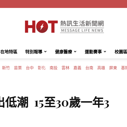
在地特區
特別報導
健康醫療
運動賽事
校園
HotMessage
新竹
苗栗
台中
彰化
南投
雲林
嘉義
台南
高雄
屏東
基
熱
低潮 15至30歲一年3