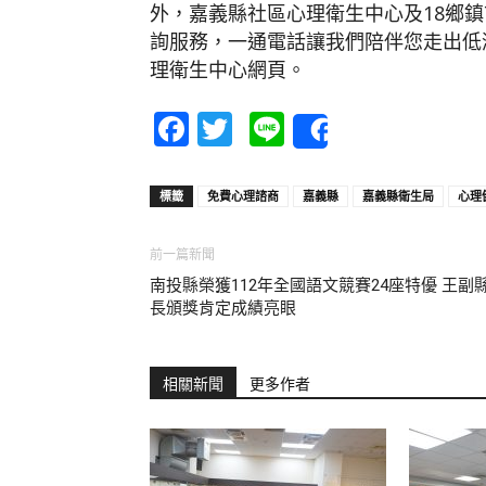
外，嘉義縣社區心理衛生中心及18鄉
詢服務，一通電話讓我們陪伴您走出低
理衛生中心網頁。
Facebook
Twitter
Line
Share
標籤
免費心理諮商
嘉義縣
嘉義縣衛生局
心理
前一篇新聞
南投縣榮獲112年全國語文競賽24座特優 王副
長頒獎肯定成績亮眼
相關新聞
更多作者