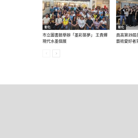
彰化
彰化
市立圖書館舉辦「墨彩築夢」 王貴嬋
員高第23屆
現代水墨個展
藝術愛好者蒞.