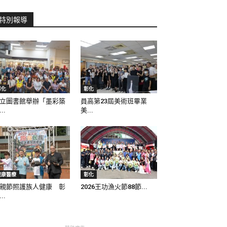
特別報導
彰化
彰化
立圖書館舉辦「墨彩築
員高第23屆美術班畢業
..
美...
健康醫療
彰化
親節照護族人健康 彰
2026王功漁火節88節...
..