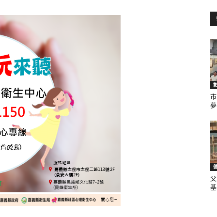
訊
生
市
夢.
活
父
基.
新