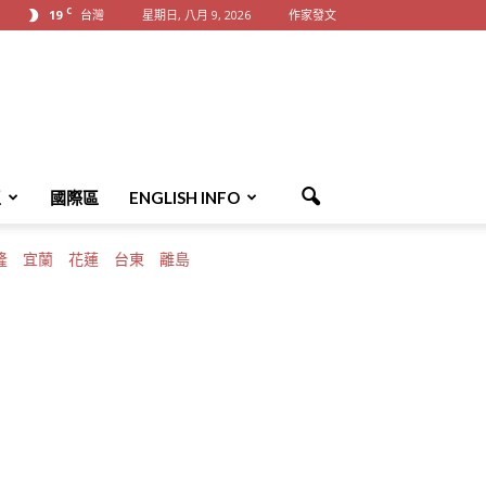
C
19
台灣
星期日, 八月 9, 2026
作家發文
區
國際區
ENGLISH INFO
隆
宜蘭
花蓮
台東
離島