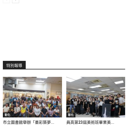
特別報導
彰化
彰化
市立圖書館舉辦「墨彩築夢...
員高第23屆美術班畢業美...