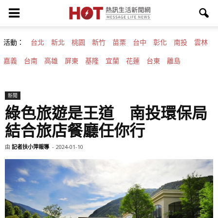
活動：
台北
新北
桃園
新竹
苗栗
台中
彰化
南投
雲林
嘉義
台南
高雄
屏東
基隆
宜蘭
花蓮
台東
離島
新聞
綠色旅遊是王道 南投環保局
結合旅店餐廳任你行
由
記者扶小萍報導
-
2024-01-10