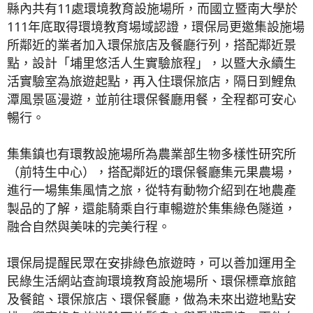
縣內共有11處環境教育設施場所，而國立暨南大學於
111年底取得環境教育場域認證，環保局更邀集設施場
所鄰近的業者加入環保旅店及餐廳行列，搭配鄰近景
點，設計「埔里悠活人生實驗旅程」，以暨大永續生
活實驗室為旅遊起點，再入住環保旅店，隔日到鯉魚
潭風景區漫遊，並前往環保餐廳用餐，全程都可安心
暢行。
集集鎮也有環教設施場所為農業部生物多樣性研究所
（前特生中心），搭配鄰近的環保餐廳集元果農場，
進行一場集集風情之旅，從特有動物介紹到在地農產
製品的了解，還能騎乘自行車暢遊於集集綠色隧道，
融合自然與美味的完美行程。
環保局提醒民眾在安排綠色旅遊時，可以善加運用全
民綠生活網站查詢環境教育設施場所、環保標章旅館
及餐館、環保旅店、環保餐廳，做為未來出遊地點安