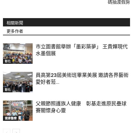
碼抽渡假房
相關新聞
更多作者
市立圖書館舉辦「墨彩築夢」 王貴嬋現代
水墨個展
彰化
員高第23屆美術班畢業美展 邀請各界藝術
愛好者蒞...
彰化
父親節照護族人健康 彰基走進原民壘球
賽關懷身心靈
健康醫療