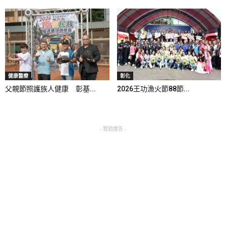
健康醫療
彰化
父親節照護族人健康 彰基...
2026王功漁火節88節...
- 贊助廣告 -