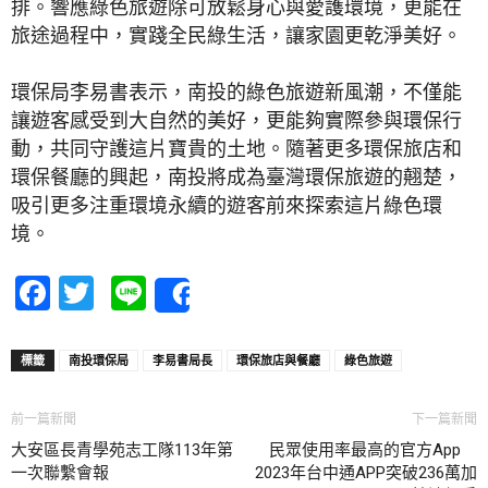
排。響應綠色旅遊除可放鬆身心與愛護環境，更能在
旅途過程中，實踐全民綠生活，讓家園更乾淨美好。
環保局李易書表示，南投的綠色旅遊新風潮，不僅能
讓遊客感受到大自然的美好，更能夠實際參與環保行
動，共同守護這片寶貴的土地。隨著更多環保旅店和
環保餐廳的興起，南投將成為臺灣環保旅遊的翹楚，
吸引更多注重環境永續的遊客前來探索這片綠色環
境。
Facebook
Twitter
Line
Share
標籤
南投環保局
李易書局長
環保旅店與餐廳
綠色旅遊
前一篇新聞
下一篇新聞
大安區長青學苑志工隊113年第
民眾使用率最高的官方App
一次聯繫會報
2023年台中通APP突破236萬加