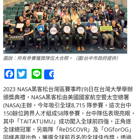
圖說：所有參賽獲獎隊伍大合照。（圖/台中市政府提供）
Facebook
Twitter
Line
Share
2023 NASA黑客松台灣區賽事昨(9)日在台灣大學舉辦
頒獎典禮，NASA黑客松由美國國家航空暨太空總署
(NASA)主辦，今年吸引全球8,715 隊參賽，這次台中
150餘位跨界人才組成58隊參賽，台中隊伍表現亮眼，
其中「TAITATUMU」成功闖入全球前四強，正角逐
全球總冠軍，另兩隊「ReDSCOVR」及「OGforOG」
同樣表現出色，獲選全球前百名的全球佳作獎，透過