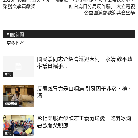
2023南投縣玉山文學獎 簡榮聰
「寒冬送暖，大立電視送愛心，
榮獲文學貢獻獎
結合烏日分局反詐騙」 大立電視
公益園遊會歡迎共襄盛舉
相關新聞
更多作者
國民黨同志介紹會巡迴大村、永靖 魏平政
率議員攜手...
彰化
反覆感冒竟是口咽癌 引發因子非菸、檳、
酒
健康醫療
彰化榮服處榮欣志工義剪送愛 吃剉冰消
暑歡慶父親節
彰化