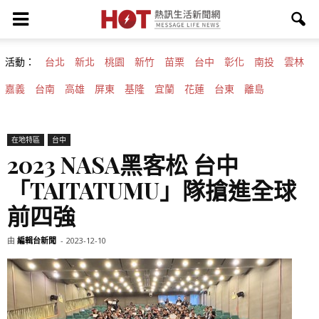
活動：
台北
新北
桃園
新竹
苗栗
台中
彰化
南投
雲林
嘉義
台南
高雄
屏東
基隆
宜蘭
花蓮
台東
離島
在地特區
台中
2023 NASA黑客松 台中
「TAITATUMU」隊搶進全球
前四強
由
編輯台新聞
-
2023-12-10