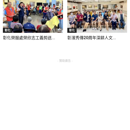
彰化
彰化
彰化榮服處榮欣志工義剪送...
彰濱秀傳20周年深耕人文...
- 贊助廣告 -