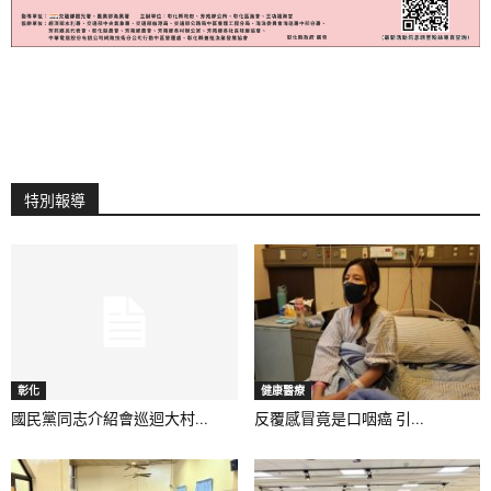
特別報導
彰化
健康醫療
國民黨同志介紹會巡迴大村...
反覆感冒竟是口咽癌 引...