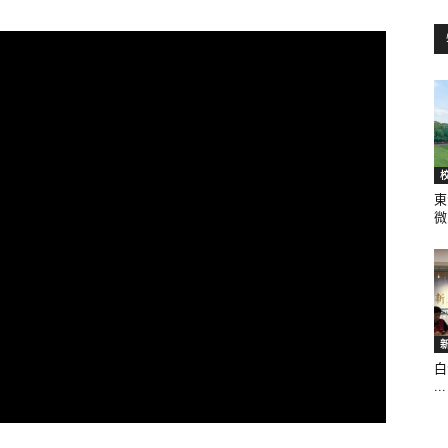
訊
生
東
微.
活
白
...
新