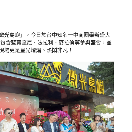
聞
微光島嶼」，今日於台中知名一中商圈舉辦盛大
，包含藍寶堅尼、法拉利、麥拉倫等參與盛會，並
現場更是星光熠熠、熱鬧非凡！
網