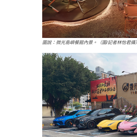
圖說：微光島嶼餐館內景。（圖/記者林怡君攝