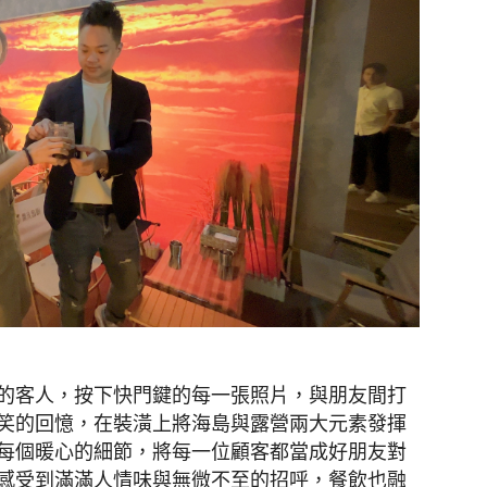
的客人，按下快門鍵的每一張照片，與朋友間打
笑的回憶，在裝潢上將海島與露營兩大元素發揮
每個暖心的細節，將每一位顧客都當成好朋友對
感受到滿滿人情味與無微不至的招呼，餐飲也融