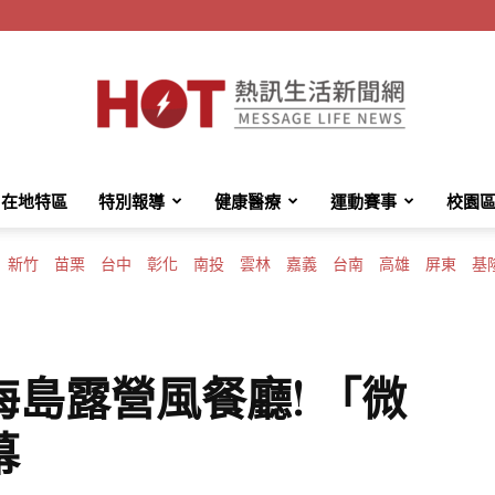
在地特區
特別報導
健康醫療
運動賽事
校園
HotMessage
新竹
苗栗
台中
彰化
南投
雲林
嘉義
台南
高雄
屏東
基
熱
島露營風餐廳! 「微
幕