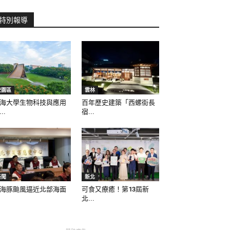
特別報導
校園區
雲林
海大學生物科技與應用
百年歷史建築「西螺街長
..
宿...
新聞
新北
海豚颱風逼近北部海面
可食又療癒！第13屆新
北...