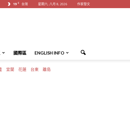
C
19
台灣
星期六, 八月 8, 2026
作家發文
區
國際區
ENGLISH INFO
隆
宜蘭
花蓮
台東
離島