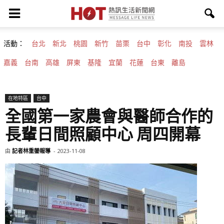
活動：
台北
新北
桃園
新竹
苗栗
台中
彰化
南投
雲林
嘉義
台南
高雄
屏東
基隆
宜蘭
花蓮
台東
離島
在地特區
台中
全國第一家農會與醫師合作的
長輩日間照顧中心 周四開幕
由
記者林重鎣報導
-
2023-11-08