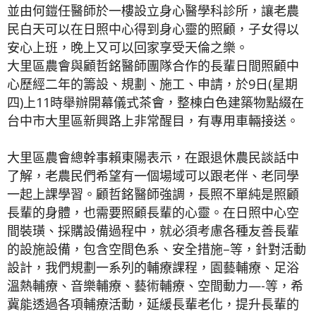
並由何鎧任醫師於一樓設立身心醫學科診所，讓老農
民白天可以在日照中心得到身心靈的照顧，子女得以
安心上班，晚上又可以回家享受天倫之樂。
大里區農會與顧哲銘醫師團隊合作的長輩日間照顧中
心歷經二年的籌設、規劃、施工、申請，於9日(星期
四)上11時舉辦開幕儀式茶會，整棟白色建築物點綴在
台中市大里區新興路上非常醒目，有專用車輛接送。
大里區農會總幹事賴東陽表示，在跟退休農民談話中
了解，老農民們希望有一個場域可以跟老伴、老同學
一起上課學習。顧哲銘醫師強調，長照不單純是照顧
長輩的身體，也需要照顧長輩的心靈。在日照中心空
間裝璜、採購設備過程中，就必須考慮各種友善長輩
的設施設備，包含空間色系、安全措施–等，針對活動
設計，我們規劃一系列的輔療課程，園藝輔療、足浴
溫熱輔療、音樂輔療、藝術輔療、空間動力—-等，希
冀能透過各項輔療活動，延緩長輩老化，提升長輩的