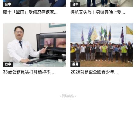
台中
台中
騎士「犁田」受傷忍痛返家...
導航又失誤！男遊客晚上受...
台中
離島
33歲公務員猛打鼾精神不...
2026菊島盃全國青少年...
- 贊助廣告 -