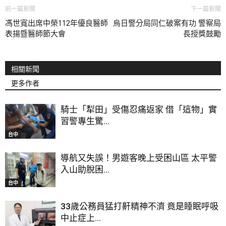
前一篇新聞
下一篇新聞
馮世寬出席中榮112年優良醫師
烏日警分局同仁破案有功 警察局
表揚暨醫師節大會
長授獎鼓勵
相關新聞
更多作者
騎士「犁田」受傷忍痛返家 借「這物」實
習警專生驚...
台中
導航又失誤！男遊客晚上受困山區 太平警
入山助脫困...
台中
33歲公務員猛打鼾精神不濟 竟是睡眠呼吸
中止症上...