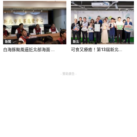
新聞
新北
白海豚颱風逼近北部海面 ...
可食又療癒！第13屆新北...
- 贊助廣告 -