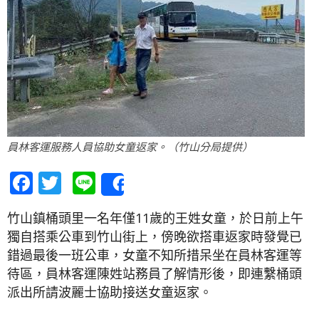
員林客運服務人員協助女童返家。（竹山分局提供）
Facebook
Twitter
Line
Share
竹山鎮桶頭里一名年僅11歲的王姓女童，於日前上午
獨自搭乘公車到竹山街上，傍晚欲搭車返家時發覺已
錯過最後一班公車，女童不知所措呆坐在員林客運等
待區，員林客運陳姓站務員了解情形後，即連繫桶頭
派出所請波麗士協助接送女童返家。