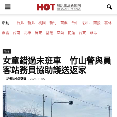
活動：
台北
新北
桃園
新竹
苗栗
台中
彰化
南投
雲林
嘉義
台南
高雄
屏東
基隆
宜蘭
花蓮
台東
離島
新聞
女童錯過末班車 竹山警與員
客站務員協助護送返家
由
記者扶小萍報導
-
2023-11-05