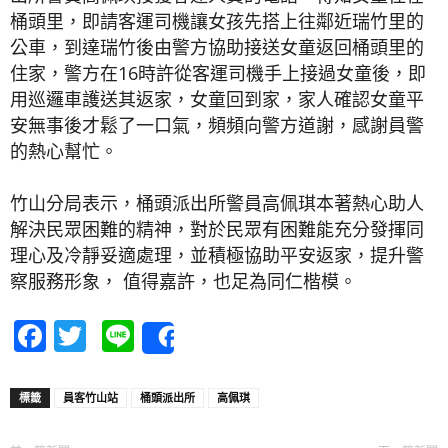
桶頭里，即請客運司機讓女孩先搭上往鄰近瑞竹里的
公車，到達瑞竹後由警方協助接送女童返回桶頭里的
住家，警方在16時許從客運司機手上接過女童後，即
用巡邏車護送其返家，女童回到家，家人確認女童平
安無事後才鬆了一口氣，頻頻向警方道謝，感謝員警
的熱心幫忙。
竹山分局表示，桶頭派出所警員高佩琪本著熱心助人
解決民眾困難的精神，對於民眾有困難能充分發揮同
理心及冷靜妥適處理，並積極協助平安返家，提升警
察服務形象， 值得嘉許，也足為同仁楷模。
Facebook
Twitter
Line
Share
標籤
員客竹山站
桶頭派出所
高佩琪