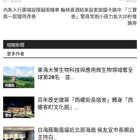
前一篇新聞
下一篇新聞
內新人行廣場設障礙阻機車 輪椅
喜酒結束返家拋錨卡路中 「三寶
族一起擋待改善
爸」警員常抱小孩力氣大20秒推
路旁
相關新聞
更多作者
東海大學生物科技與應用微生物領域奪全
球第28名 並...
校園區
百年歷史建築「西螺街長宿舍」轉身「西
螺客町文化館」...
雲林
白海豚颱風逼近北部海面 侯友宜市長親自
主持白...