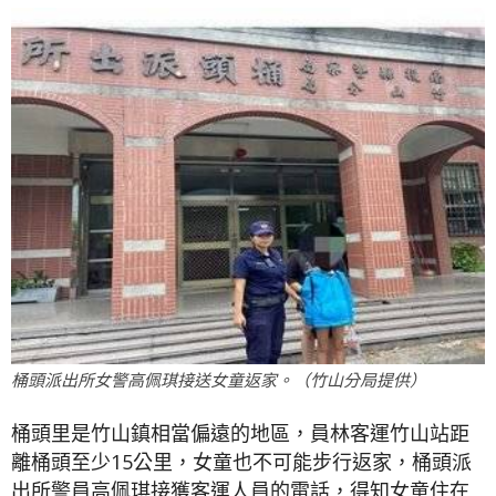
桶頭派出所女警高佩琪接送女童返家。（竹山分局提供）
桶頭里是竹山鎮相當偏遠的地區，員林客運竹山站距
離桶頭至少15公里，女童也不可能步行返家，桶頭派
出所警員高佩琪接獲客運人員的電話，得知女童住在