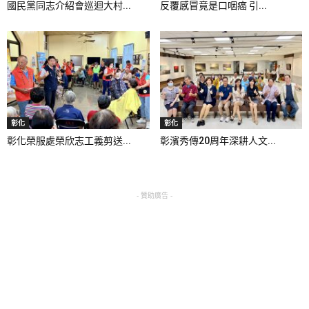
國民黨同志介紹會巡迴大村...
反覆感冒竟是口咽癌 引...
彰化
彰化
彰化榮服處榮欣志工義剪送...
彰濱秀傳20周年深耕人文...
- 贊助廣告 -