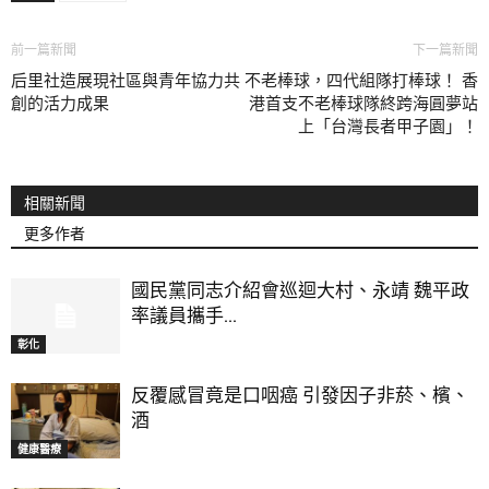
前一篇新聞
下一篇新聞
后里社造展現社區與青年協力共
不老棒球，四代組隊打棒球！ 香
創的活力成果
港首支不老棒球隊終跨海圓夢站
上「台灣長者甲子園」！
相關新聞
更多作者
國民黨同志介紹會巡迴大村、永靖 魏平政
率議員攜手...
彰化
反覆感冒竟是口咽癌 引發因子非菸、檳、
酒
健康醫療