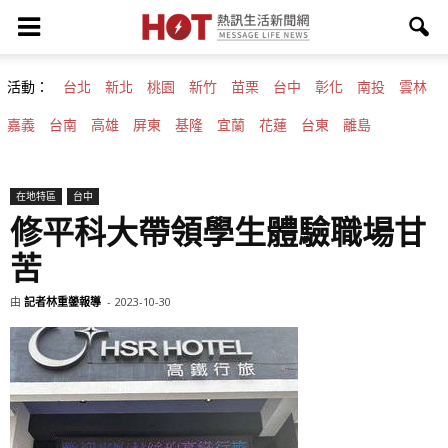
活動：
台北
新北
桃園
新竹
苗栗
台中
彰化
南投
雲林
嘉義
台南
高雄
屏東
基隆
宜蘭
花蓮
台東
離島
在地特區
台中
修平科大帶領學生體驗職場甘
苦
由
記者林重鎣報導
-
2023-10-30