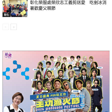
彰化榮服處榮欣志工義剪送愛 吃剉冰消
暑歡慶父親節
彰化