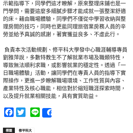
示範指導下，同學們這才瞭解，原來整理床鋪也是一
門學問，需要這麼多細膩步驟才能成就一張整潔舒適
的床。藉由職場體驗，同學們不僅從中學習收納與整
理房間的技巧，同時也更能同理旅宿業房務人員的辛
勞並給予真誠的感謝，著實獲益良多、不虛此行。
負責本次活動規劃、修平科大學發中心職涯輔導專員
劉雅萍說，多數特教生不了解就業市場及職類特性，
導致無法順利求職，或影響就業的穩定性。透過「一
日職場體驗」活動，讓同學們在專責人員的指導下實
際操作，更進一步瞭解職場環境、工作性質與內容、
產業特性及核心職能，相信對於縮短職涯探索時間，
以及提升就業相關技能，具有實質助益。
Facebook
Twitter
Line
Share
標籤
修平科大