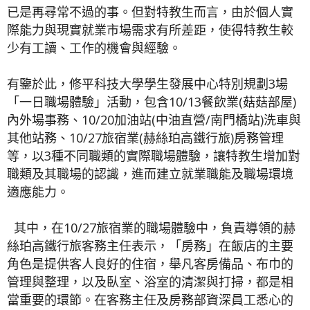
已是再尋常不過的事。但對特教生而言，由於個人實
際能力與現實就業市場需求有所差距，使得特教生較
少有工讀、工作的機會與經驗。
有鑒於此，修平科技大學學生發展中心特別規劃3場
「一日職場體驗」活動，包含10/13餐飲業(菇菇部屋)
內外場事務、10/20加油站(中油直營/南門橋站)洗車與
其他站務、10/27旅宿業(赫絲珀高鐵行旅)房務管理
等，以3種不同職類的實際職場體驗，讓特教生增加對
職類及其職場的認識，進而建立就業職能及職場環境
適應能力。
其中，在10/27旅宿業的職場體驗中，負責導領的赫
絲珀高鐵行旅客務主任表示，「房務」在飯店的主要
角色是提供客人良好的住宿，舉凡客房備品、布巾的
管理與整理，以及臥室、浴室的清潔與打掃，都是相
當重要的環節。在客務主任及房務部資深員工悉心的