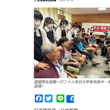
由
記者陳榮昌報導
-
2023-10-19
國國際友誼團一行二十人參訪大甲致用高中，
昌攝）
Facebook
Twitter
Line
Share