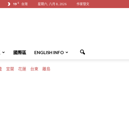
C
19
台灣
星期六, 八月 8, 2026
作家發文
區
國際區
ENGLISH INFO
隆
宜蘭
花蓮
台東
離島