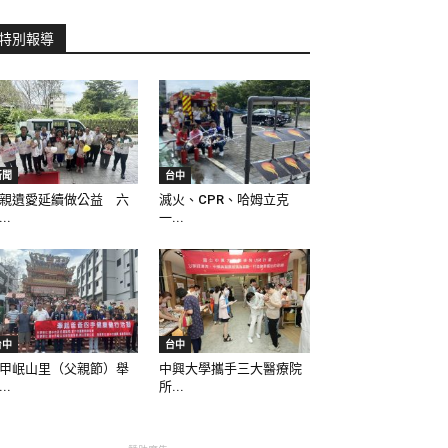
特別報導
新聞
台中
親遺愛延續做公益 六
滅火、CPR、哈姆立克
..
一...
台中
台中
甲岷山里（父親節）舉
中興大學攜手三大醫療院
..
所...