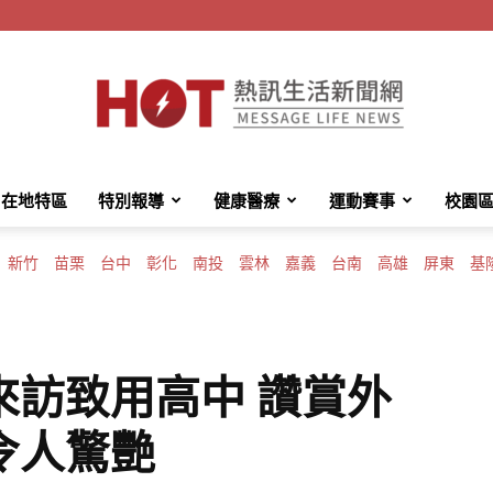
在地特區
特別報導
健康醫療
運動賽事
校園
HotMessage
新竹
苗栗
台中
彰化
南投
雲林
嘉義
台南
高雄
屏東
基
熱
來訪致用高中 讚賞外
令人驚艷