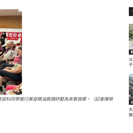
訊
生
父
子.
活
美容科同學進行美容精油肩頸紓壓為來賓按摩。（記者陳榮
大
辦.
新