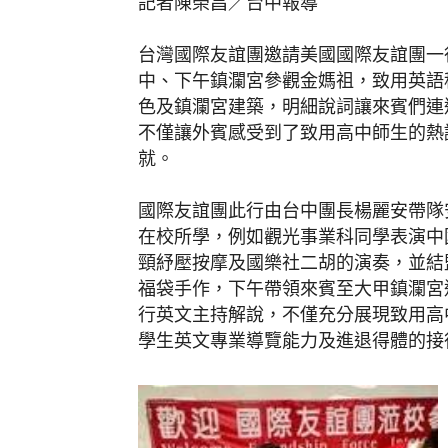
記者陳榮昌／台中報導
台灣國際友誼團邀請美國國際友誼團一
中、下午鎮瀾宮參觀金媽祖，致用英語
色及鎮瀾宮建築，明細說詞讓來賓們連
不僅讓外賓感受到了致用高中師生的熱
就。
國際友誼團此行由台中團長楊麗安帶隊
在校所學，例如觀光事業科同學表演中
頸紓壓按摩及國樂社二胡的演奏，並結
福袋手作，下午帶領來賓至大甲鎮瀾宮
行英文主持解說，不僅充分展現致用高
學生英文專業導覽能力及進退得體的接