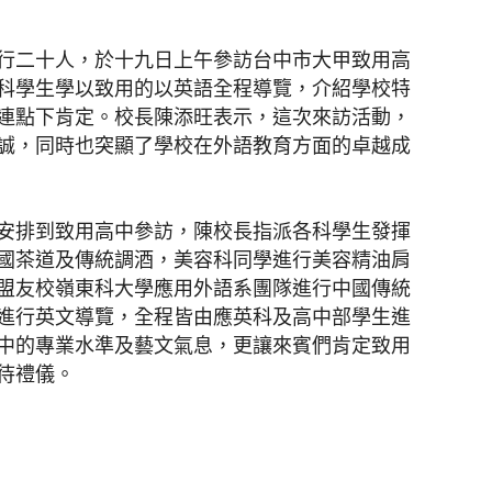
行二十人，於十九日上午參訪台中市大甲致用高
聞
科學生學以致用的以英語全程導覽，介紹學校特
連點下肯定。校長陳添旺表示，這次來訪活動，
誠，同時也突顯了學校在外語教育方面的卓越成
網
安排到致用高中參訪，陳校長指派各科學生發揮
國茶道及傳統調酒，美容科同學進行美容精油肩
盟友校嶺東科大學應用外語系團隊進行中國傳統
進行英文導覽，全程皆由應英科及高中部學生進
中的專業水準及藝文氣息，更讓來賓們肯定致用
待禮儀。