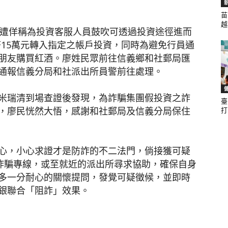
苗
越.
而遭佯稱為投資客服人員鼓吹可透過投資途徑進而
聞
臺幣15萬元轉入指定之帳戶投資，同時為避免行員通
朋友購買紅酒。廖姓民眾前往信義鄉和社郵局匯
通報信義分局和社派出所員警前往處理。
米瑞清到場查證後發現，為詐騙集團假投資之詐
臺
網
，廖民恍然大悟，感謝和社郵局及信義分局保住
打.
心，小心求證才是防詐的不二法門，倘接獲可疑
反詐騙專線，或至就近的派出所尋求協助，確保自身
多一分耐心的關懷提問，發覺可疑徵候，並即時
銀聯合「阻詐」效果。