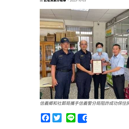
由
記者吳素珍報導
-
2023-10-03
信義鄉和社郵局攜手信義警分局阻詐成功保住
Facebook
Twitter
Line
Share