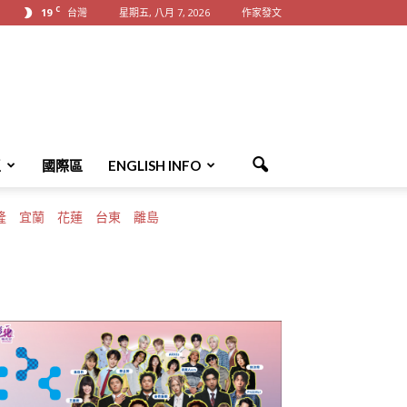
C
19
台灣
星期五, 八月 7, 2026
作家發文
區
國際區
ENGLISH INFO
隆
宜蘭
花蓮
台東
離島