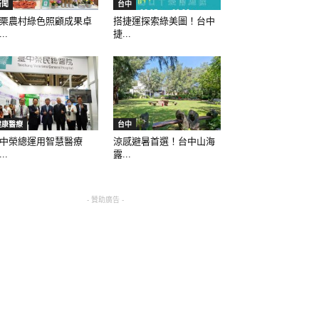
新聞
台中
栗農村綠色照顧成果卓
搭捷運探索綠美圖！台中
..
捷...
健康醫療
台中
中榮總運用智慧醫療
涼感避暑首選！台中山海
..
露...
- 贊助廣告 -