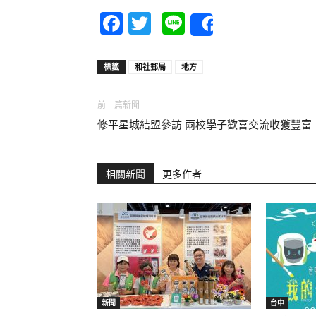
Facebook
Twitter
Line
Share
標籤
和社郵局
地方
前一篇新聞
修平星城結盟參訪 兩校學子歡喜交流收獲豐富
相關新聞
更多作者
新聞
台中