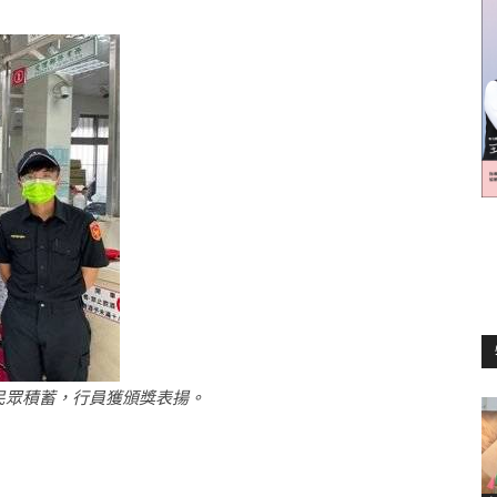
訊
生
活
民眾積蓄，行員獲頒獎表揚。
新