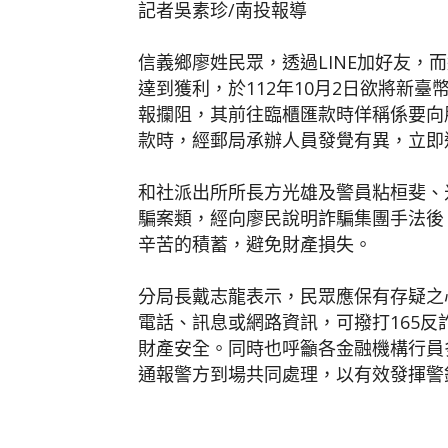
記者吳素珍/南投報導
信義鄉廖姓民眾，透過LINE加好友，
達到獲利，於112年10月2日欲將新
報攔阻，其前往臨櫃匯款時佯稱係要向
款時，經郵局承辦人員發覺有異，立即
和社派出所所長方光雄及警員粘桓斐、
騙案類，經向廖民說明詐騙集團手法後
辛苦的積蓄，避免財產損失。
分局長戴志龍表示，民眾應保有存疑之
電話、訊息或網路資訊，可撥打165
財產安全。同時也呼籲各金融機構行員
通報警方到場共同處理，以有效發揮警