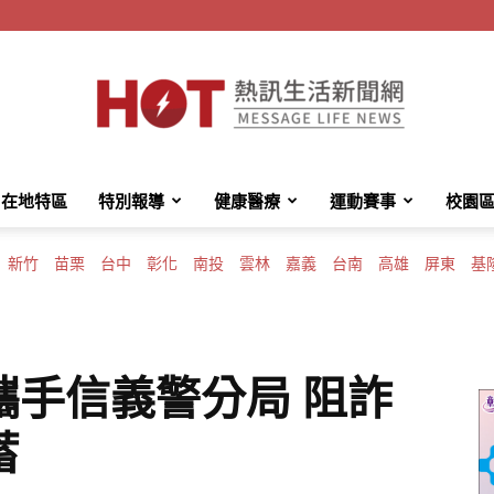
在地特區
特別報導
健康醫療
運動賽事
校園
HotMessage
新竹
苗栗
台中
彰化
南投
雲林
嘉義
台南
高雄
屏東
基
熱
攜手信義警分局 阻詐
蓄