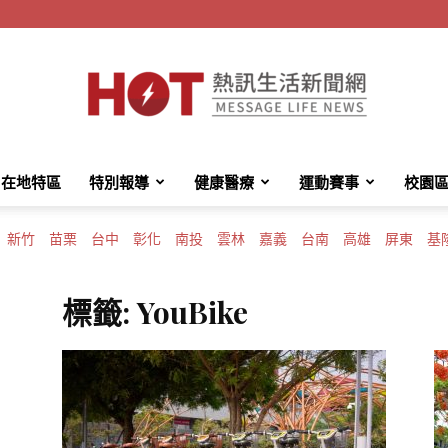
在地特區
特別報導
健康醫療
運動賽事
校園
HotMessage
新竹
苗栗
台中
彰化
南投
雲林
嘉義
台南
高雄
屏東
基
標籤: YouBike
熱