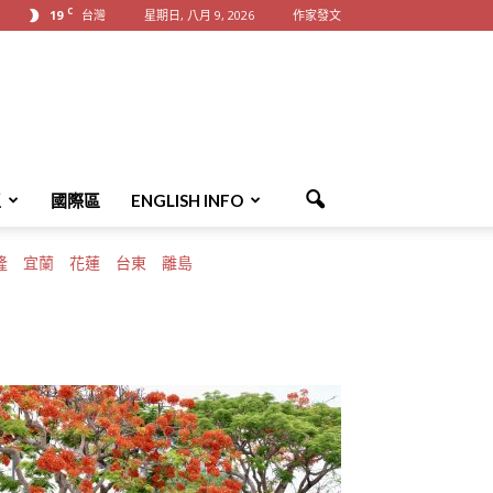
C
19
台灣
星期日, 八月 9, 2026
作家發文
區
國際區
ENGLISH INFO
隆
宜蘭
花蓮
台東
離島