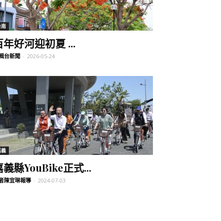
台南
百年好河迎初夏 ...
輯台新聞
-
2026-05-24
嘉義
義縣YouBike正式...
者陳宜琳報導
-
2024-07-03