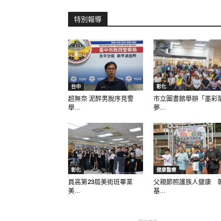
特別報導
台中
彰化
超無奈 泥醉男脫序見警
市立圖書館舉辦「墨彩
舉...
夢...
彰化
健康醫療
員高第23屆美術班畢業
父親節照護族人健康 
美...
基...