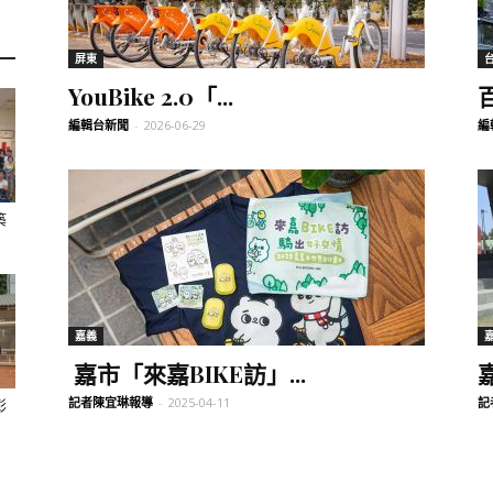
訊
屏東
YouBike 2.0「...
編輯台新聞
-
2026-06-29
編
生
築
活
嘉義
嘉市「來嘉BIKE訪」...
嘉
記者陳宜琳報導
-
2025-04-11
記
彰
新