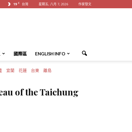
C
19
台灣
星期五, 八月 7, 2026
作家發文
區
國際區
ENGLISH INFO
隆
宜蘭
花蓮
台東
離島
eau of the Taichung