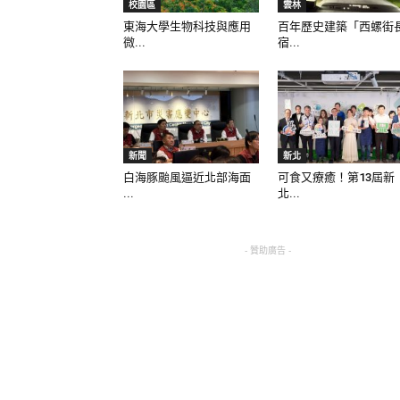
校園區
雲林
東海大學生物科技與應用
百年歷史建築「西螺街
微...
宿...
新聞
新北
白海豚颱風逼近北部海面
可食又療癒！第13屆新
...
北...
- 贊助廣告 -