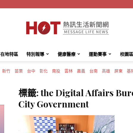
在地特區
特別報導
健康醫療
運動賽事
校園
HotMessage
新竹
苗栗
台中
彰化
南投
雲林
嘉義
台南
高雄
屏東
基
標籤: the Digital Affairs Bur
熱
City Government