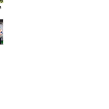
長
聞
網