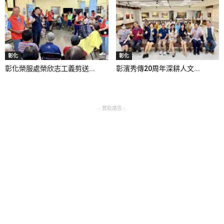
彰化
彰化
彰化榮服處榮欣志工義剪送...
彰濱秀傳20周年深耕人文...
- 贊助廣告 -