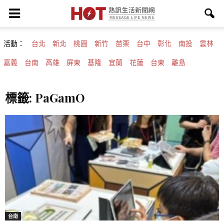
活動：
台北
新北
桃園
新竹
苗栗
台中
彰化
南投
雲林
嘉義
台南
高雄
屏東
基隆
宜蘭
花蓮
台東
離島
標籤: PaGamO
台南