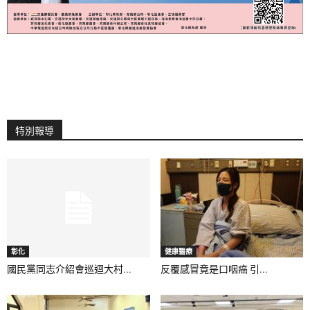
特別報導
彰化
健康醫療
國民黨同志介紹會巡迴大村...
反覆感冒竟是口咽癌 引...