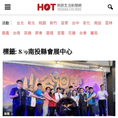
活動：
台北
新北
桃園
新竹
苗栗
台中
彰化
南投
雲林
嘉義
台南
高雄
屏東
基隆
宜蘭
花蓮
台東
離島
標籤: 8/9南投縣會展中心
新聞