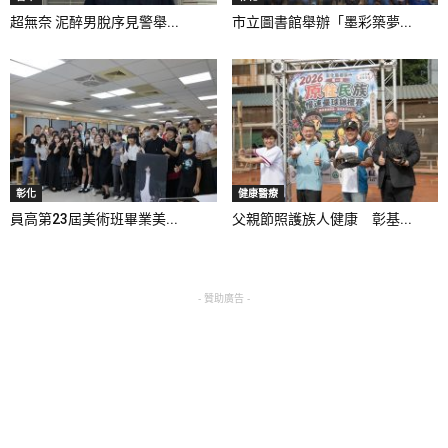
超無奈 泥醉男脫序見警舉...
市立圖書館舉辦「墨彩築夢...
彰化
健康醫療
員高第23屆美術班畢業美...
父親節照護族人健康 彰基...
- 贊助廣告 -