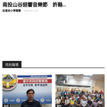
南投山谷迴響音樂節 許縣...
記者扶小萍報導
-
2025-07-24
特別報導
台中
彰化