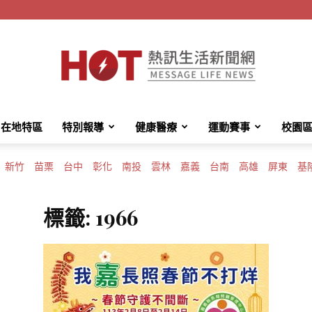
在地特區
特別報導
健康醫療
運動賽事
校園
HotMessage
新竹
苗栗
台中
彰化
南投
雲林
嘉義
台南
高雄
屏東
基
標籤: 1966
熱