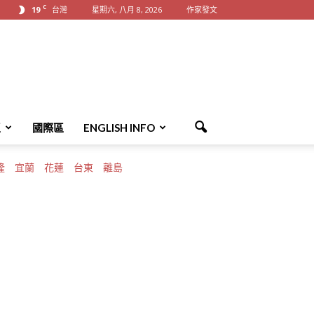
C
19
台灣
星期六, 八月 8, 2026
作家發文
區
國際區
ENGLISH INFO
隆
宜蘭
花蓮
台東
離島