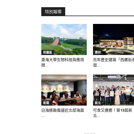
特別報導
校園區
雲林
東海大學生物科技與應用
百年歷史建築「西螺街
微...
宿...
新聞
新北
白海豚颱風逼近北部海面
可食又療癒！第13屆新
...
北...