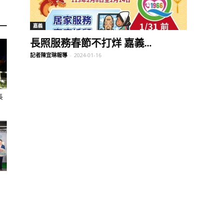
訊
嘉義
長照服務春節不打烊 嘉義...
記者陳宜琳報導
-
2024-01-16
生
長
活
新