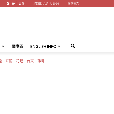
C
19
台灣
星期五, 八月 7, 2026
作家發文
區
國際區
ENGLISH INFO
隆
宜蘭
花蓮
台東
離島