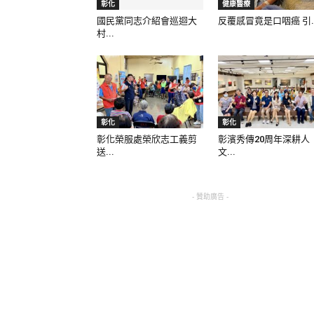
彰化
健康醫療
國民黨同志介紹會巡迴大
反覆感冒竟是口咽癌 引..
村...
彰化
彰化
彰化榮服處榮欣志工義剪
彰濱秀傳20周年深耕人
送...
文...
- 贊助廣告 -