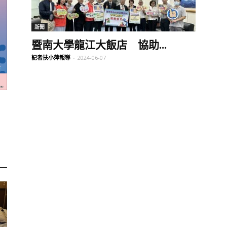
訊
新聞
暨南大學龍江大飯店 協助...
記者扶小萍報導
-
2024-06-07
生
活
新