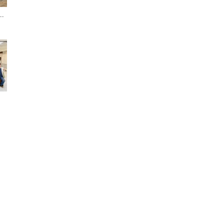
.
聞
網