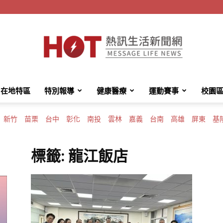
在地特區
特別報導
健康醫療
運動賽事
校園
HotMessage
新竹
苗栗
台中
彰化
南投
雲林
嘉義
台南
高雄
屏東
基
標籤: 龍江飯店
熱