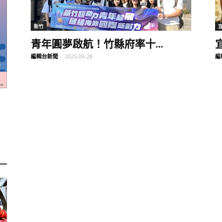
訊
新竹
青年圓夢啟航！竹縣府率十...
編輯台新聞
-
2025-09-28
編
生
活
新