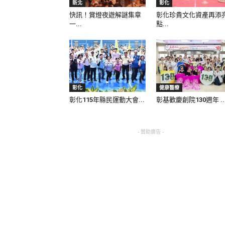
新北
彰化
快訊！賞燈夜遊解謎集章
彰化珍貴文化資產再添
一...
點...
彰化
健康醫療
彰化115年縣民運動大會...
彰基歡慶創院130週年 ..
- 贊助廣告 -