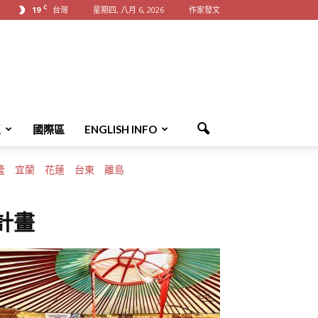
C
19
台灣
星期四, 八月 6, 2026
作家發文
區
國際區
ENGLISH INFO
隆
宜蘭
花蓮
台東
離島
計畫