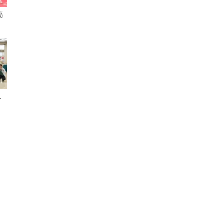
亮
聞
.
網