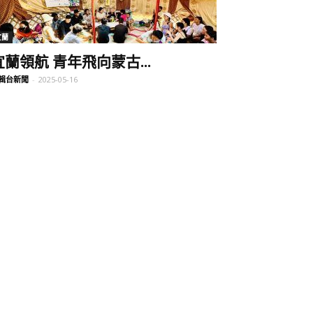
宜蘭
宜蘭領航 青年飛向蒙古...
輯台新聞
-
2025-05-16