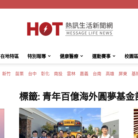
在地特區
特別報導
健康醫療
運動賽事
校園
HotMessage
新竹
苗栗
台中
彰化
南投
雲林
嘉義
台南
高雄
屏東
基
標籤: 青年百億海外圓夢基金
熱