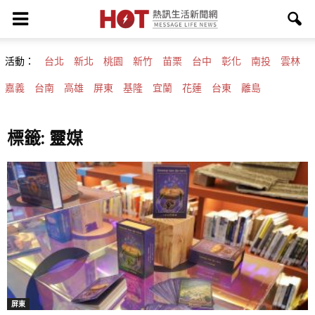
活動：
台北
新北
桃園
新竹
苗栗
台中
彰化
南投
雲林
嘉義
台南
高雄
屏東
基隆
宜蘭
花蓮
台東
離島
標籤: 靈媒
屏東