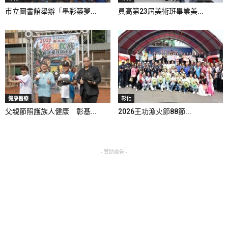
市立圖書館舉辦「墨彩築夢...
員高第23屆美術班畢業美...
健康醫療
彰化
父親節照護族人健康 彰基...
2026王功漁火節88節...
- 贊助廣告 -