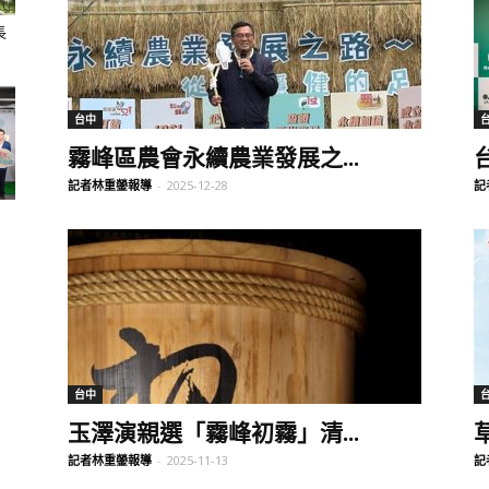
長
聞
台中
霧峰區農會永續農業發展之...
記者林重鎣報導
-
2025-12-28
記
網
台中
玉澤演親選「霧峰初霧」清...
記者林重鎣報導
-
2025-11-13
記