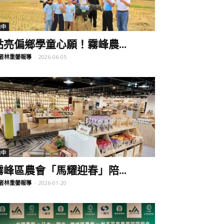
台中
點亮偏鄉學童心願！霧峰農...
者林重鎣報導
-
2026-06-05
台中
霧峰區農會「馬耀迎春」陪...
者林重鎣報導
-
2026-01-20