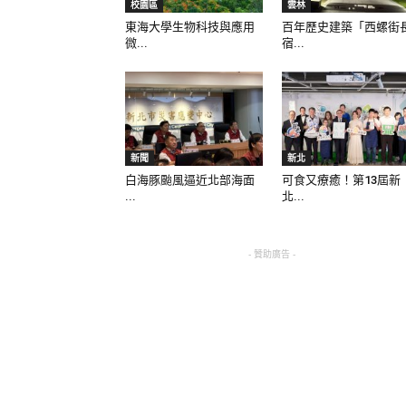
校園區
雲林
東海大學生物科技與應用
百年歷史建築「西螺街
微...
宿...
新聞
新北
白海豚颱風逼近北部海面
可食又療癒！第13屆新
...
北...
- 贊助廣告 -