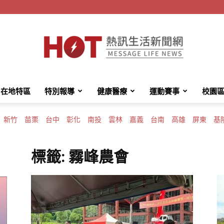
在地特區
特別報導
健康醫療
運動賽事
校園
HotMessage
新竹
苗栗
台中
彰化
南投
雲林
嘉義
台南
高雄
屏東
基
標籤: 霧峰農會
熱