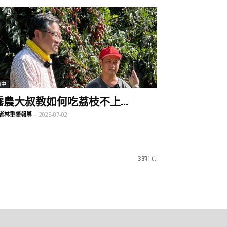
台中
霧農大叔教如何吃荔枝不上...
者林重鎣報導
-
2025-07-02
3的1頁