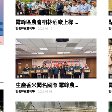
訊
台中
霧峰區農會桐林酒廠上樑 ...
記者林重鎣報導
-
2026-06-17
記
生
活
台中
生產香米聞名國際 霧峰農...
記者林重鎣報導
-
2026-02-03
記
新