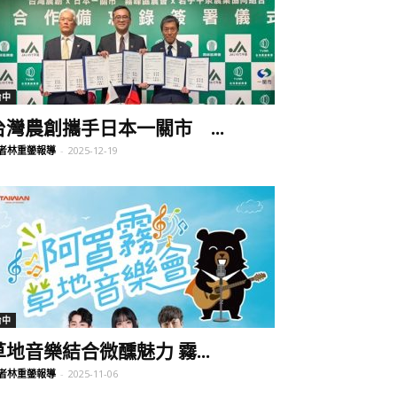
台中
台灣農創攜手日本一關市 ...
者林重鎣報導
-
2025-12-19
台中
草地音樂結合微醺魅力 霧...
者林重鎣報導
-
2025-11-06