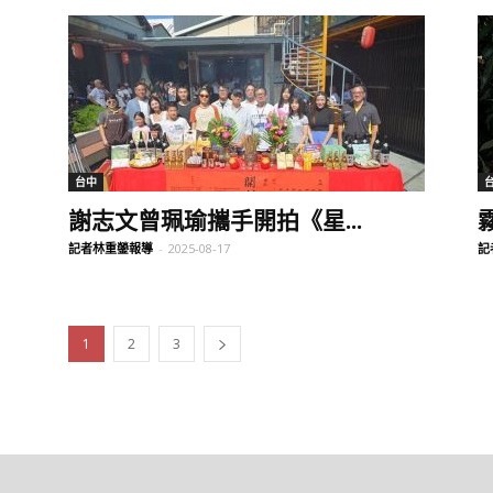
台中
謝志文曾珮瑜攜手開拍《星...
記者林重鎣報導
-
2025-08-17
記
1
2
3