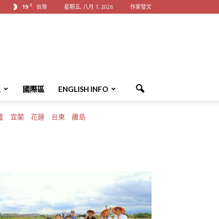
C
19
台灣
星期五, 八月 7, 2026
作家發文
區
國際區
ENGLISH INFO
隆
宜蘭
花蓮
台東
離島