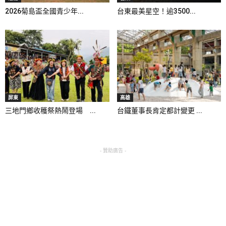
2026菊島盃全國青少年...
台東最美星空！逾3500...
屏東
高雄
三地門鄉收穫祭熱鬧登場 ...
台鐵董事長肯定都計變更 ...
- 贊助廣告 -