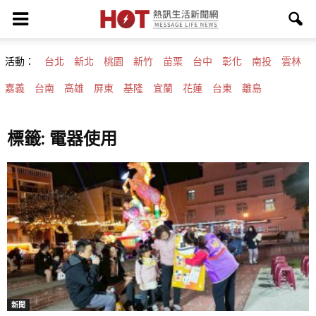
活動：
台北
新北
桃園
新竹
苗栗
台中
彰化
南投
雲林
嘉義
台南
高雄
屏東
基隆
宜蘭
花蓮
台東
離島
標籤: 電器使用
新聞