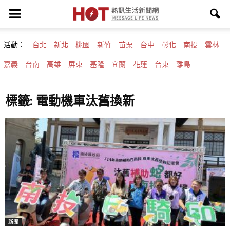
活動：
台北
新北
桃園
新竹
苗栗
台中
彰化
南投
雲林
嘉義
台南
高雄
屏東
基隆
宜蘭
花蓮
台東
離島
標籤: 電動機車汰舊換新
新聞