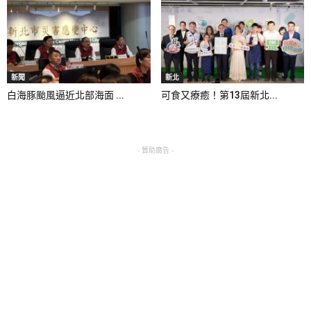
新聞
新北
白海豚颱風逼近北部海面 ...
可食又療癒！第13屆新北...
- 贊助廣告 -