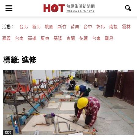
活動：
台北
新北
桃園
新竹
苗栗
台中
彰化
南投
雲林
嘉義
台南
高雄
屏東
基隆
宜蘭
花蓮
台東
離島
標籤: 進修
台北