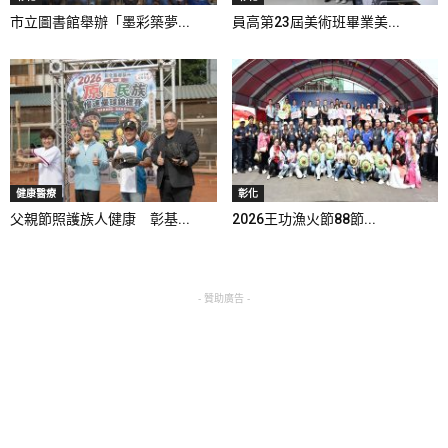
市立圖書館舉辦「墨彩築夢...
員高第23屆美術班畢業美...
健康醫療
彰化
父親節照護族人健康 彰基...
2026王功漁火節88節...
- 贊助廣告 -