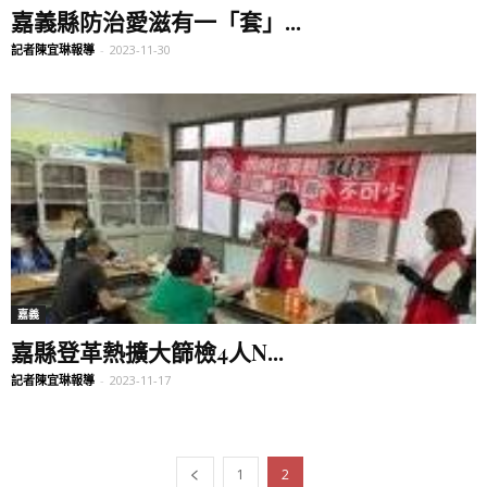
嘉義縣防治愛滋有一「套」...
記者陳宜琳報導
-
2023-11-30
嘉義
嘉縣登革熱擴大篩檢4人N...
記者陳宜琳報導
-
2023-11-17
1
2