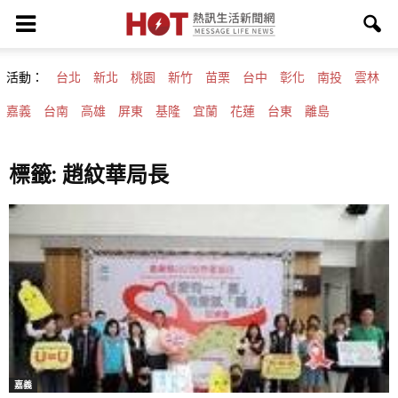
活動：
台北
新北
桃園
新竹
苗栗
台中
彰化
南投
雲林
嘉義
台南
高雄
屏東
基隆
宜蘭
花蓮
台東
離島
標籤: 趙紋華局長
嘉義