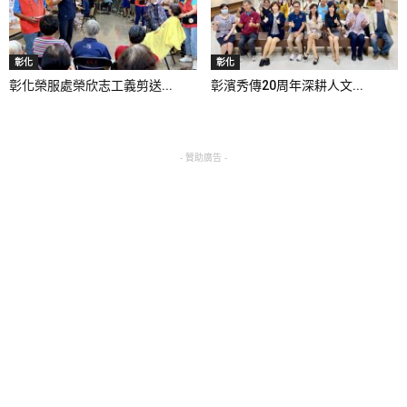
彰化
彰化
彰化榮服處榮欣志工義剪送...
彰濱秀傳20周年深耕人文...
- 贊助廣告 -