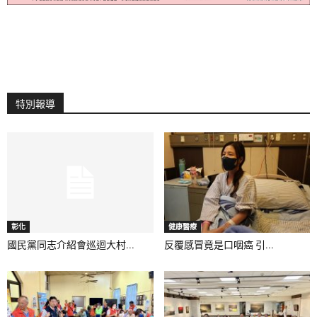
特別報導
彰化
健康醫療
國民黨同志介紹會巡迴大村...
反覆感冒竟是口咽癌 引...