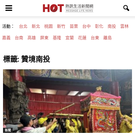
活動：
台北
新北
桃園
新竹
苗栗
台中
彰化
南投
雲林
嘉義
台南
高雄
屏東
基隆
宜蘭
花蓮
台東
離島
標籤: 贊境南投
新聞