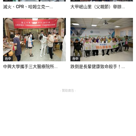
滅火、CPR、哈姆立克一...
大甲岷山里（父親節）舉辦...
台中
台中
中興大學攜手三大醫療院所...
跌倒是長輩健康致命殺手！...
- 贊助廣告 -