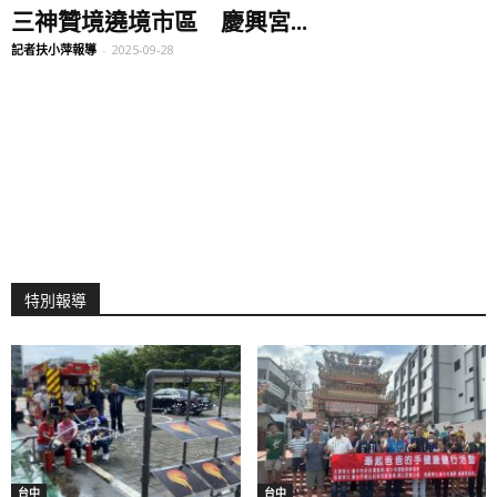
三神贊境遶境市區 慶興宮...
記者扶小萍報導
-
2025-09-28
特別報導
台中
台中