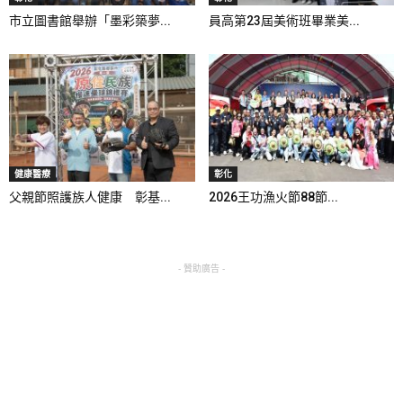
市立圖書館舉辦「墨彩築夢...
員高第23屆美術班畢業美...
健康醫療
彰化
父親節照護族人健康 彰基...
2026王功漁火節88節...
- 贊助廣告 -