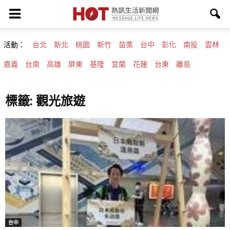
活動：
台北
新北
桃園
新竹
苗栗
台中
彰化
南投
雲林
嘉義
台南
高雄
屏東
基隆
宜蘭
花蓮
台東
離島
標籤: 觀光旅遊
台中