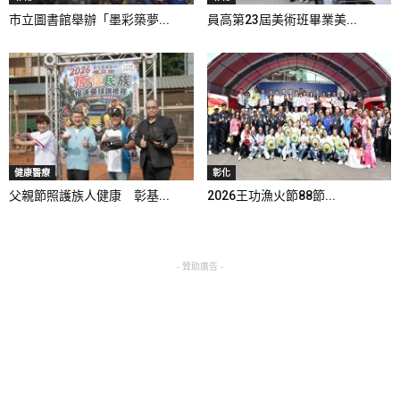
市立圖書館舉辦「墨彩築夢...
員高第23屆美術班畢業美...
健康醫療
彰化
父親節照護族人健康 彰基...
2026王功漁火節88節...
- 贊助廣告 -