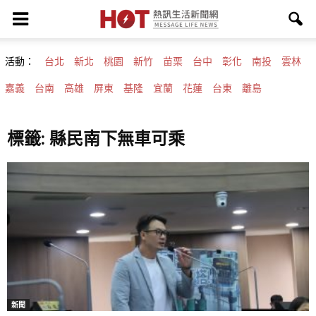
活動：
台北
新北
桃園
新竹
苗栗
台中
彰化
南投
雲林
嘉義
台南
高雄
屏東
基隆
宜蘭
花蓮
台東
離島
標籤: 縣民南下無車可乘
新聞