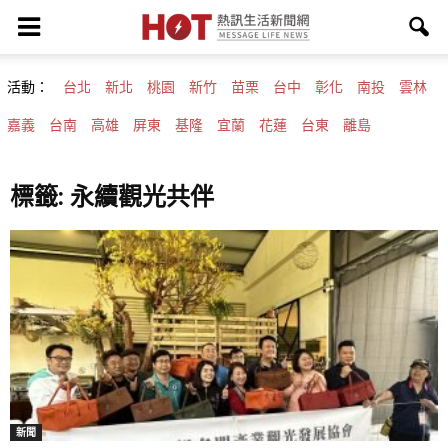
活動：
台北
新北
桃園
新竹
苗栗
台中
彰化
南投
雲林
嘉義
台南
高雄
屏東
基隆
宜蘭
花蓮
台東
離島
標籤: 永續觀光共伴
新聞