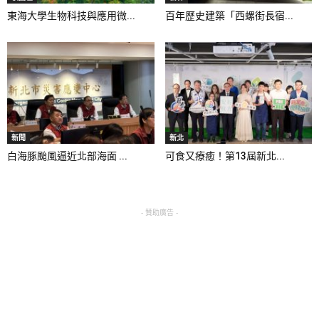
東海大學生物科技與應用微...
百年歷史建築「西螺街長宿...
新聞
新北
白海豚颱風逼近北部海面 ...
可食又療癒！第13屆新北...
- 贊助廣告 -