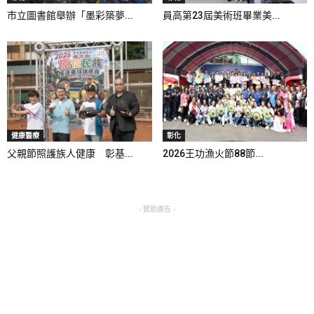
市立圖書館舉辦「墨彩築夢...
員高第23屆美術班畢業美...
健康醫療
彰化
父親節照護族人健康 彰基...
2026王功漁火節88節...
- 贊助廣告 -