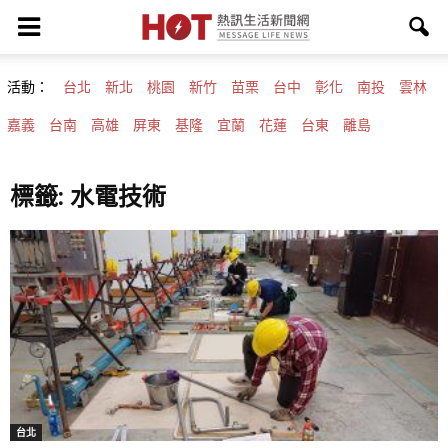
活動：
台北
新北
桃園
新竹
苗栗
台中
彰化
南投
雲林
嘉義
台南
高雄
屏東
基隆
宜蘭
花蓮
台東
離島
標籤: 水電技術
台北