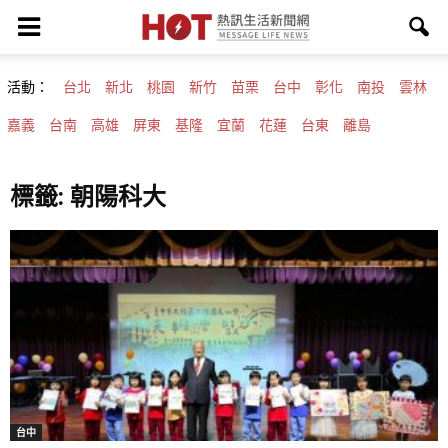
活動：
台北
新北
桃園
新竹
苗栗
台中
彰化
南投
雲林
嘉義
台南
高雄
屏東
基隆
宜蘭
花蓮
台東
離島
標籤: 朝陽科大
台中