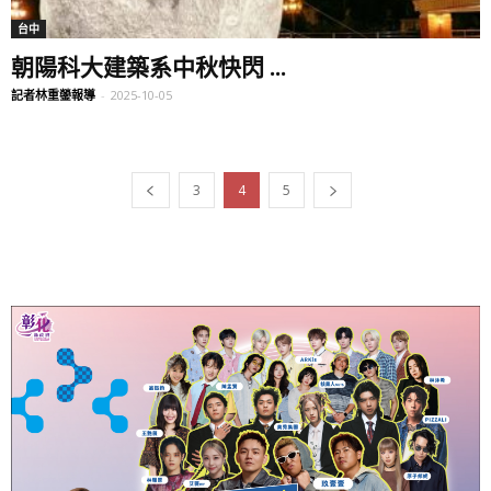
台中
朝陽科大建築系中秋快閃 ...
記者林重鎣報導
-
2025-10-05
3
4
5