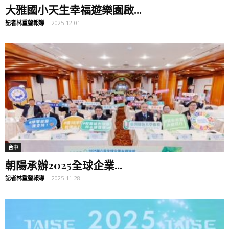
大雅國小天生幸福遊樂園啟...
記者林重鎣報導
-
2025-12-01
台中
朝陽承辦2025全球企業...
記者林重鎣報導
-
2025-11-28