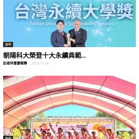
台中
朝陽科大榮登十大永續典範...
記者林重鎣報導
-
2025-11-26
台中