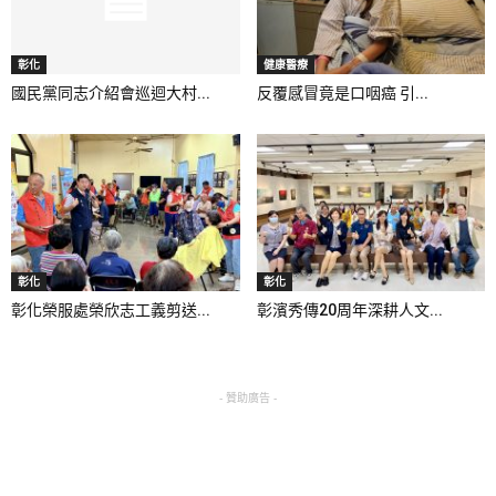
彰化
健康醫療
國民黨同志介紹會巡迴大村...
反覆感冒竟是口咽癌 引...
彰化
彰化
彰化榮服處榮欣志工義剪送...
彰濱秀傳20周年深耕人文...
- 贊助廣告 -