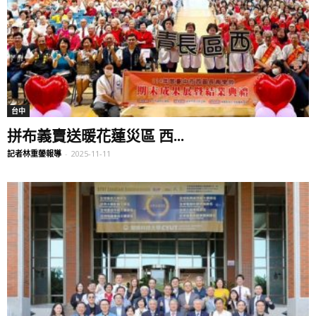
台中
拼布義賣送暖花蓮災區 西...
記者林重鎣報導
-
2025-11-11