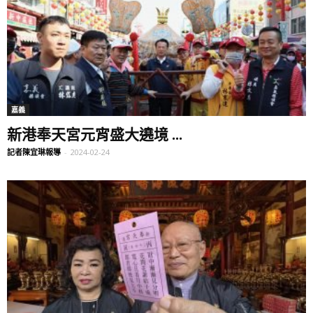
嘉義
新港奉天宮元宵盛大遶境 ...
記者陳宜琳報導
-
2024-02-24