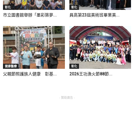
彰化
彰化
市立圖書館舉辦「墨彩築夢...
員高第23屆美術班畢業美...
健康醫療
彰化
父親節照護族人健康 彰基...
2026王功漁火節88節...
- 贊助廣告 -