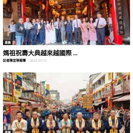
嘉義
媽祖祝壽大典越來越國際 ...
記者陳宜琳報導
-
2025-03-12
嘉義