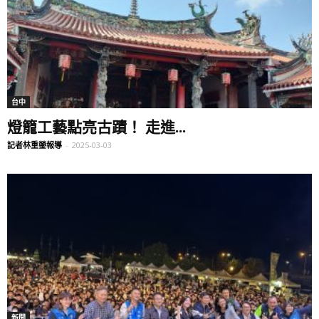
台中
燈籠工藝點亮古蹟！ 走進...
記者林重鎣報導
-
2025-03-03
新聞