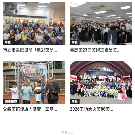
彰化
彰化
市立圖書館舉辦「墨彩築夢...
員高第23屆美術班畢業美...
健康醫療
彰化
父親節照護族人健康 彰基...
2026王功漁火節88節...
- 贊助廣告 -