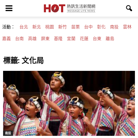
活動：
台北
新北
桃園
新竹
苗栗
台中
彰化
南投
雲林
嘉義
台南
高雄
屏東
基隆
宜蘭
花蓮
台東
離島
標籤: 文化局
南投