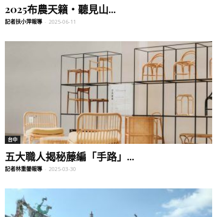
2025布農天籟・聽見山...
記者扶小萍報導
-
2025-06-11
台中
五大職人揭秘藤編「手路」...
記者林重鎣報導
-
2025-03-30