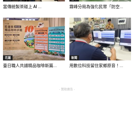
當傳統製茶碰上 AI ...
霧峰分局為強化民眾「防空...
花蓮
新聞
臺日職人共譜精品咖啡新篇...
用數位科技留住家鄉原音！...
- 贊助廣告 -