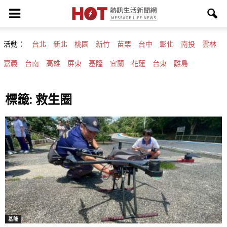
活動：
台北
新北
桃園
新竹
苗栗
台中
彰化
南投
雲林
嘉義
台南
高雄
屏東
基隆
宜蘭
花蓮
台東
離島
標籤: 救生圈
基隆