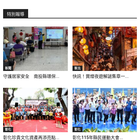
特別報導
新聞
新北
守護居家安全 南投縣環保...
快訊！賞燈夜遊解謎集章一...
彰化
彰化
彰化珍貴文化資產再添亮點...
彰化115年縣民運動大會...