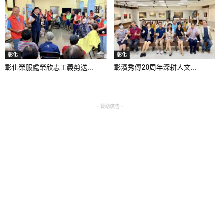
彰化
彰化
彰化榮服處榮欣志工義剪送...
彰濱秀傳20周年深耕人文...
- 贊助廣告 -