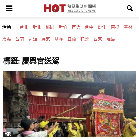
活動：
台北
新北
桃園
新竹
苗栗
台中
彰化
南投
雲林
嘉義
台南
高雄
屏東
基隆
宜蘭
花蓮
台東
離島
標籤: 慶興宮送駕
新聞