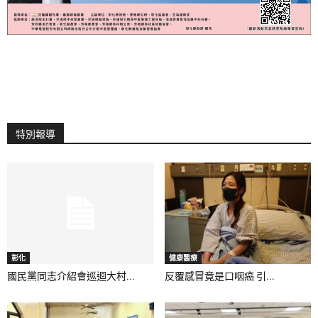
特別報導
彰化
健康醫療
國民黨同志介紹會巡迴大村...
反覆感冒竟是口咽癌 引...