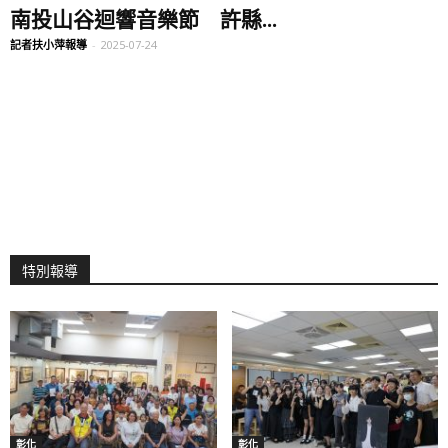
南投山谷迴響音樂節 許縣...
記者扶小萍報導
-
2025-07-24
特別報導
彰化
彰化