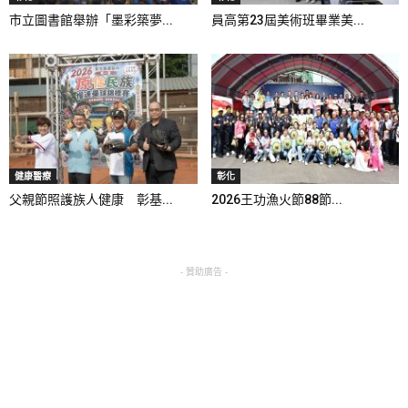
市立圖書館舉辦「墨彩築夢...
員高第23屆美術班畢業美...
健康醫療
彰化
父親節照護族人健康 彰基...
2026王功漁火節88節...
- 贊助廣告 -