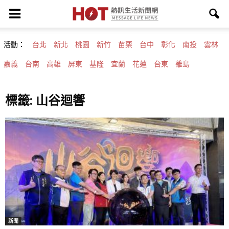
活動：
台北
新北
桃園
新竹
苗栗
台中
彰化
南投
雲林
嘉義
台南
高雄
屏東
基隆
宜蘭
花蓮
台東
離島
標籤: 山谷迴響
新聞