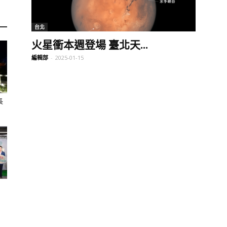
訊
台北
火星衝本週登場 臺北天...
編輯部
-
2025-01-15
生
長
活
新