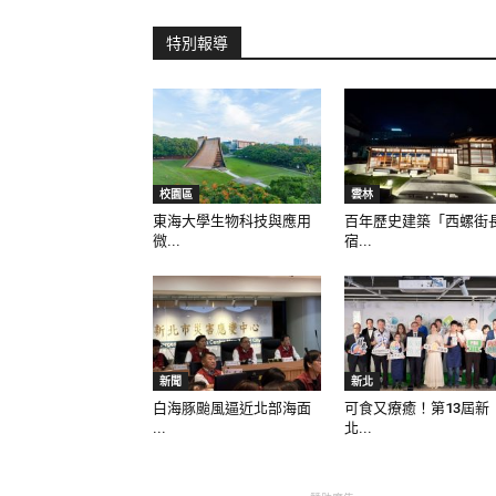
特別報導
校園區
雲林
東海大學生物科技與應用
百年歷史建築「西螺街
微...
宿...
新聞
新北
白海豚颱風逼近北部海面
可食又療癒！第13屆新
...
北...