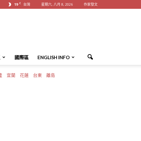
C
19
台灣
星期六, 八月 8, 2026
作家發文
區
國際區
ENGLISH INFO
隆
宜蘭
花蓮
台東
離島