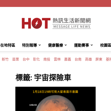
在地特區
特別報導
健康醫療
運動賽事
校園
HotMessage
新竹
苗栗
台中
彰化
南投
雲林
嘉義
台南
高雄
屏東
基
標籤: 宇宙探險車
熱