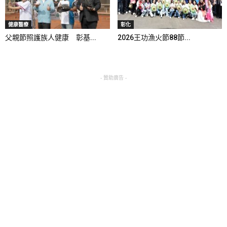
健康醫療
彰化
父親節照護族人健康 彰基...
2026王功漁火節88節...
- 贊助廣告 -