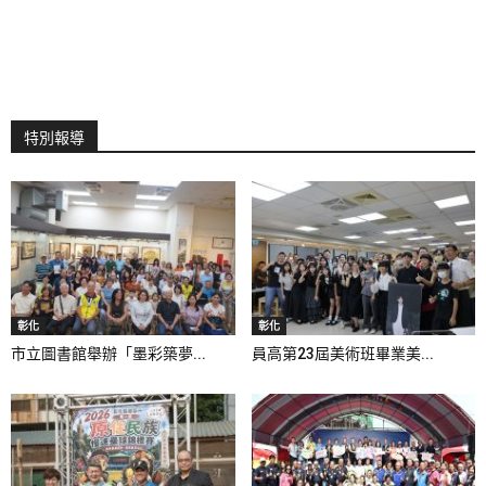
特別報導
彰化
彰化
市立圖書館舉辦「墨彩築夢...
員高第23屆美術班畢業美...