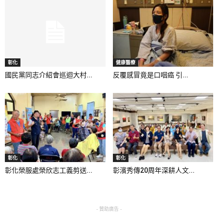
彰化
健康醫療
國民黨同志介紹會巡迴大村...
反覆感冒竟是口咽癌 引...
彰化
彰化
彰化榮服處榮欣志工義剪送...
彰濱秀傳20周年深耕人文...
- 贊助廣告 -