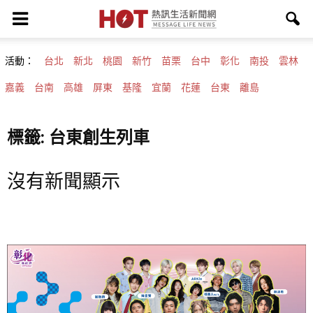
活動：
台北
新北
桃園
新竹
苗栗
台中
彰化
南投
雲林
嘉義
台南
高雄
屏東
基隆
宜蘭
花蓮
台東
離島
標籤: 台東創生列車
沒有新聞顯示