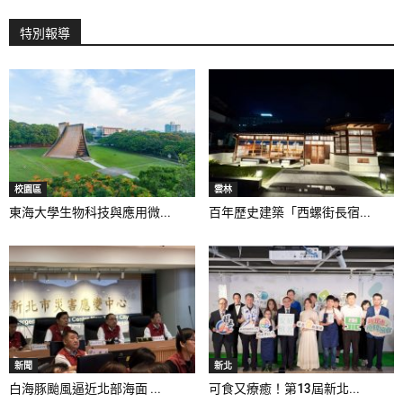
特別報導
校園區
雲林
東海大學生物科技與應用微...
百年歷史建築「西螺街長宿...
新聞
新北
白海豚颱風逼近北部海面 ...
可食又療癒！第13屆新北...