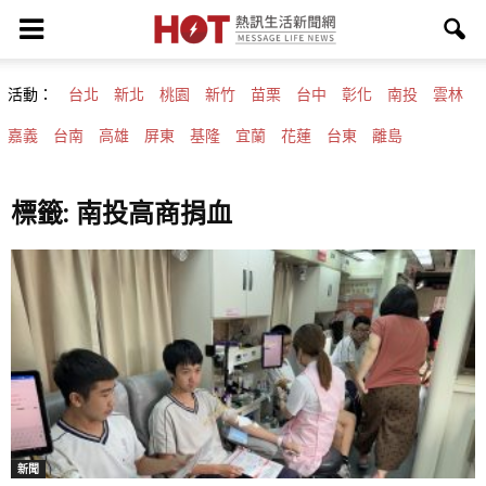
活動：
台北
新北
桃園
新竹
苗栗
台中
彰化
南投
雲林
嘉義
台南
高雄
屏東
基隆
宜蘭
花蓮
台東
離島
標籤: 南投高商捐血
新聞