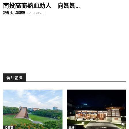
南投高商熱血助人 向媽媽...
記者扶小萍報導
-
2026-05-06
特別報導
校園區
雲林