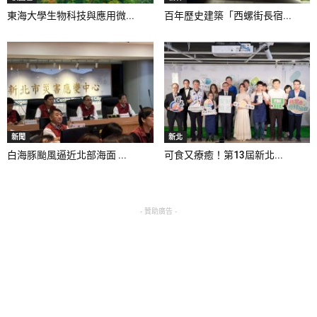
東海大學生物科技與應用微...
百年歷史建築「西螺街長宿...
新聞
新北
白海豚颱風逼近北部海面 ...
可食又療癒！第13屆新北...
- 贊助廣告 -