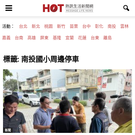
活動：
台北
新北
桃園
新竹
苗栗
台中
彰化
南投
雲林
嘉義
台南
高雄
屏東
基隆
宜蘭
花蓮
台東
離島
標籤: 南投國小周邊停車
新聞