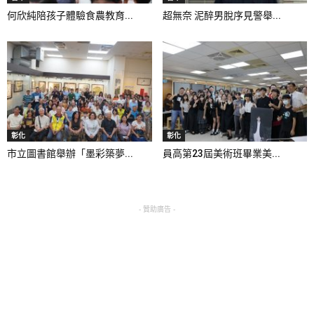
何欣純陪孩子體驗食農教育...
超無奈 泥醉男脫序見警舉...
彰化
彰化
市立圖書館舉辦「墨彩築夢...
員高第23屆美術班畢業美...
- 贊助廣告 -