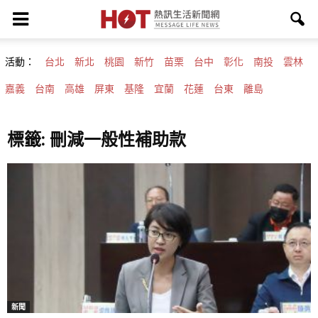
活動：
台北
新北
桃園
新竹
苗栗
台中
彰化
南投
雲林
嘉義
台南
高雄
屏東
基隆
宜蘭
花蓮
台東
離島
標籤: 刪減一般性補助款
新聞