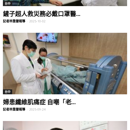
台中
鏟子超人救災務必戴口罩醫...
記者林重鎣報導
-
2025-10-02
台中
婦患纖維肌痛症 自嘲「老...
記者林重鎣報導
-
2025-09-24