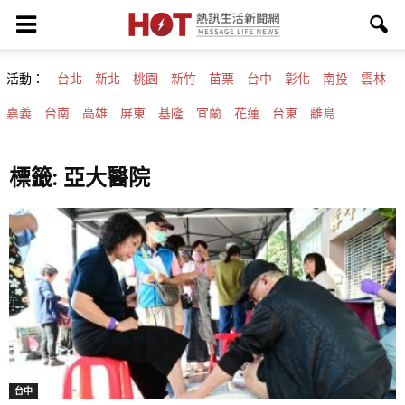
活動：
台北
新北
桃園
新竹
苗栗
台中
彰化
南投
雲林
嘉義
台南
高雄
屏東
基隆
宜蘭
花蓮
台東
離島
標籤: 亞大醫院
台中