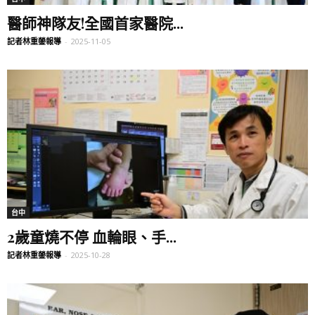
醫師神隊友!全國首家醫院...
記者林重鎣報導
-
2025-11-05
台中
2歲童燒不停 血輪眼、手...
記者林重鎣報導
-
2025-10-28