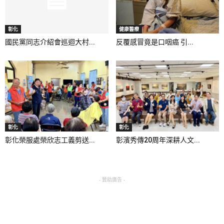
彰化
健康醫療
國民黨同志介紹會巡迴大村...
反覆感冒竟是口咽癌 引...
彰化
彰化
彰化榮服處榮欣志工義剪送...
彰濱秀傳20周年深耕人文...
- 贊助廣告 -