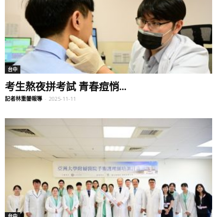
台中
考生熬夜拼考試 青春痘悄...
記者林重鎣報導
-
2025-11-11
台中