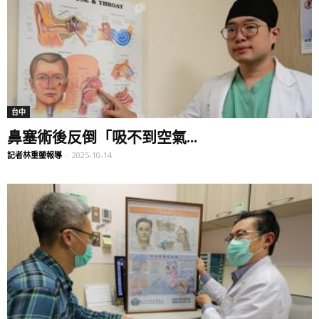
台中
鼻塞術後反倒「吸不到空氣...
記者林重鎣報導
-
2025-10-14