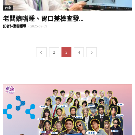
台中
老闆娘嗜睡、胃口差檢查發...
記者林重鎣報導
-
2025-09-09
2
3
4