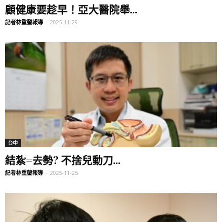
顧健康要趁早！亞大醫院舉...
記者林重鎣報導
-
2025-11-29
台中
結紮=去勢? 不捨兒動刀...
記者林重鎣報導
-
2025-11-25