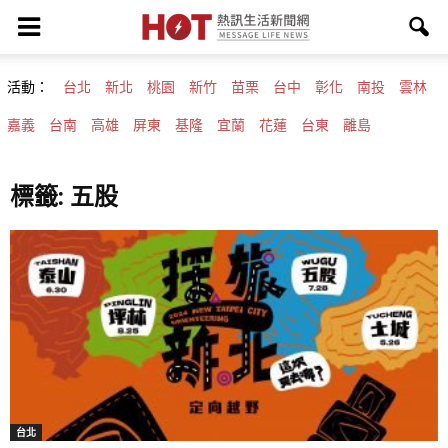
活動：
台北
新北
桃園
新竹
苗栗
台中
彰化
南投
雲林
嘉義
台南
高雄
屏東
基隆
宜蘭
花蓮
台東
離島
標籤: 五股
台北